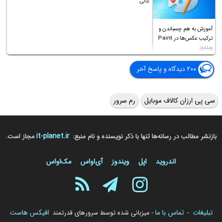
عالی
آموزش به هم چسباندن و
ترکیب عکس‌ها در Paint
ویندوز
۲۰۰ دیدگاه و پاسخ آخر
سی پی ارزان کالاف موبایل
رم سرور
it-planet.ir
بازنشر مطالب در رسانه‌ها تنها با ذکر نویسنده و نام منبع:
مجاز است.
اندروید
اپل
ویندوز
آی‌او‌اس
مک‌او‌اس
تبلیغات
تماس با ما
افیکس هاست
-
- میزبانی شده توسط سرورهای قدرتمند