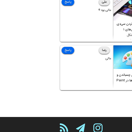
علی
پاسخ
عالی بود⚘
ردن سی‌دی
صوتی که فایل‌های ۱
شکل
آن موجود
رضا
پاسخ
عالی
 چسباندن و
ترکیب عکس‌ها در Paint