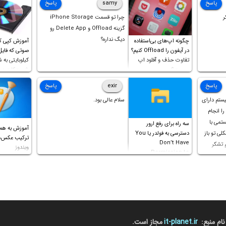
ان و
پاسخ
samy
پاسخ
دهای
ر
چرا تو قسمت iPhone Storage
گزینه Offload و Delete App رو
رهگیری در اپ‌های نصب شده می‌پردازیم و ۲
دیگ نداره؟
چگونه اپ‌های بی‌استفاده
آموزش کپی ک
شکوک
در آیفون را Offload کنیم؟
تفاوت حذف و آفلود اپ
کیلوبایتی به 
چیست؟
شورت‌کات در 
است!
پاسخ
exir
پاسخ
یستم دارای
سلام عالی بود.
ل را انجام
ستمی با
سه راه برای رفع ارور
آموزش به هم
ه مشکلی تو باز
دسترسی به فولدر یا You
Don’t Have
م تشکر
ویندوز
Permission to
Access this folder
نام منبع:
it-planet.ir
مجاز است.