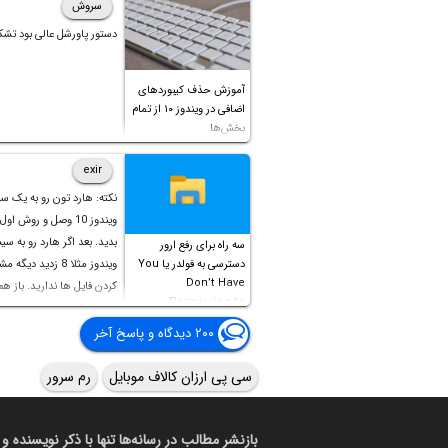
در ادامه‌ی این مطلب به معرفی یک اپ رایگ
سروش
ساده برای چک کردن تعداد دسترسی‌ها و ک
دستور پاورشل عالی بود تشک
راهکار کلی برای اپ‌های مشکل‌ساز و م
آموزش حذف کیبوردهای
اضافی در ویندوز ۱۰ از تمام
معرفی می‌کنیم.
بخش‌ها
exir
نکته: هارد تون رو به یک س
ویندوز 10 وصل و روش او
بدید. بعد اگر هارد رو به سی
سه راه برای رفع ارور
دسترسی به فولدر یا You
ویندوز مثلا 8 زدید دیگ
Don’t Have
کردن فایل ها ندارید. باز ه
Permission to
Access this folder
۲۰۰ دیدگاه و پاسخ آخر
سی پی ارزان کالاف موبایل
رم سرور
بازنشر مطالب در رسانه‌ها تنها با ذکر نویسنده و 