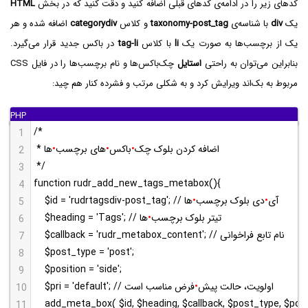
کد‌های زیر را در ادامه‌ی کدهای قبلی اضافه کنید و دقت کنید که در بخش
HTML
یک
div‌
با شناسه‌ی
taxonomy-post_tag
و کلاس
categorydiv
اضافه شده و هر
یک از برچسب‌ها به صورت یک
li
با کلاس
tag-li
در باکس جدید قرار می‌گیرد.
بنابراین می‌توان به راحتی
استایل
مربوط به بک‌اند ویرایش کرد و به شکلی مرتب و فشرده کنار هم چید:
/*
1
 * اضافه کردن بلوک چک
•
باکس
•
های برچسب
•
ها
2
 */
3
function rudr_add_new_tags_metabox(){
4
$id = 'rudrtagsdiv-post_tag'; // آی
•
دی بلوک برچسب
•
ها
5
$heading = 'Tags'; // تیتر بلوک برچسب
•
ها
6
$callback = 'rudr_metabox_content'; // نام تابع فراخوانی
7
$post_type = 'post';
8
$position = 'side';
9
$pri = 'default'; // اولویت، حالت پیش
•
فرض مناسب است
10
add_meta_box( $id, $heading, $callback, $post_type, $positi
11