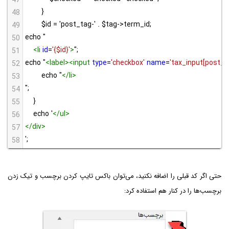
}
48
$id = 'post_tag-' . $tag->term_id;
49
echo "
50
<
li
id
=
'{$id}'
>
";
51
echo "
<
label
><
input
type
=
'checkbox'
name
=
'tax_input[post_ta
52
echo "
</
li
>
53
";
54
}
55
echo '
</
ul
>
56
</
div
>
57
';
58
حتی اگر کد قبلی را اضافه نکنید، می‌توان باکس تایپ کردن برچسب و تیک زدن
برچسب‌ها را در کنار هم استفاده کرد: