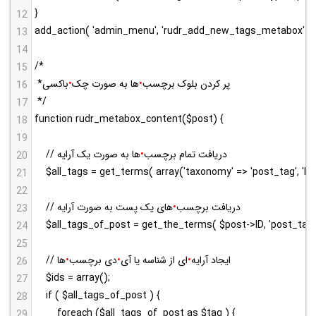
}
12
add_action( 'admin_menu', 'rudr_add_new_tags_metabox');
13
14
/*
15
 *پر کردن بلوک برچسب
•
ها به صورت چک
•
باکسی
16
 */
17
function rudr_metabox_content($post) {  
18
19
// دریافت تمام برچسب
•
ها به صورت یک آرایه
20
$all_tags = get_terms( array('taxonomy' => 'post_tag', 'hi
21
22
// دریافت برچسب
•
های یک پست به صورت آرایه
23
$all_tags_of_post = get_the_terms( $post->ID, 'post_tag' 
24
25
// ایجاد آرایه
•
ای از شناسه یا آی
•
دی برچسب
•
ها
26
$ids = array();
27
if ( $all_tags_of_post ) {
28
foreach ($all_tags_of_post as $tag ) {
29