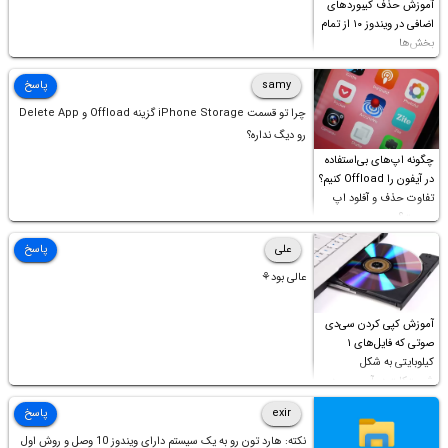
آموزش حذف کیبوردهای
اضافی در ویندوز ۱۰ از تمام
بخش‌ها
samy
پاسخ
چرا تو قسمت iPhone Storage گزینه Offload و Delete App
رو دیگ نداره؟
چگونه اپ‌های بی‌استفاده
در آیفون را Offload کنیم؟
تفاوت حذف و آفلود اپ
چیست؟
علی
پاسخ
عالی بود⚘
آموزش کپی کردن سی‌دی
صوتی که فایل‌های ۱
کیلوبایتی به شکل
شورت‌کات در آن موجود
است!
exir
پاسخ
نکته: هارد تون رو به یک سیستم دارای ویندوز 10 وصل و روش اول