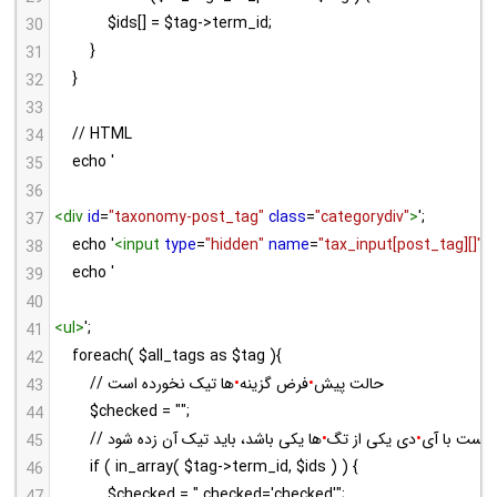
$ids[] = $tag->term_id;
30
}
31
}
32
33
// HTML
34
echo '
35
36
<
div
id
=
"taxonomy-post_tag"
class
=
"categorydiv"
>
';
37
echo '
<
input
type
=
"hidden"
name
=
"tax_input[post_tag][]"
v
38
echo '
39
40
<
ul
>
';
41
foreach( $all_tags as $tag ){
42
// حالت پیش
•
فرض گزینه
•
ها تیک نخورده است
43
$checked = "";
44
پست با آی
•
دی یکی از تگ
•
ها یکی باشد، باید تیک آن زده شود
45
if ( in_array( $tag->term_id, $ids ) ) {
46
$checked = " checked='checked'";
47