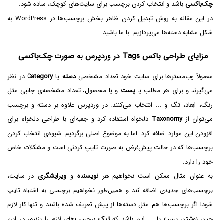
چک‌باکسی
باشد و انتخاب کردن برچسب برای سایت‌های کوچک، ساده شود.
در این مقاله به روش تبدیل کردن ظاهر بخش برچسب‌ها در WordPress به
شکل مشابه دسته‌ها می‌پردازیم. با ما باشید.
مزایای طراحی باکس Tags در وردپرس به صورت چک‌باکسی
معمولاً وب‌مسترها برای سایت خود تعداد مشخصی
دسته
یا
Category
در نظر
می‌گیرند و برای هر مطلب یا
پست
و یا محصول، تعداد مشخصه‌ی جانبی مثل
رنگ، ابعاد، تگ و ... انتخاب می‌کنند. در وردپرس علاوه بر دسته و برچسب
می‌توان از
Taxonomy
دلخواه استفاده کرد و جعبه‌ای با طراحی دلخواه برای
افزودن این موارد اضافه کرد. اما به موضوع اصلی برگردیم: شیوه‌ی انتخاب کردن
برچسب‌ها که در حالت پیش‌فرض به صورت تایپ کردنی است و مشکلات خاص
خود را دارد.
به عنوان مثال ممکن است نخواهیم هر
نویسنده
و
ویرایشگری
در سایت،
برچسب‌های جدیدی اضافه کند و همین‌طور نخواهیم برچسبی به اشتباه تایپ
شود! اگر برچسب‌ها هم مثل دسته‌ها از پیش تعریف شده باشند و تنها کار لازم
حین نوشتن پست یا ... این باشد که
تیک
برچسب‌های لازم را بزنیم، در این