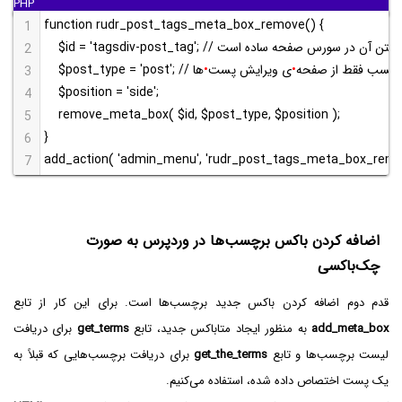
function rudr_post_tags_meta_box_remove() {
1
 یافتن آن در سورس صفحه ساده است
2
 کردن باکس برچسب فقط از صفحه
•
ی ویرایش پست
•
ها
3
$position = 'side';
4
remove_meta_box( $id, $post_type, $position );
5
}
6
add_action( 'admin_menu', 'rudr_post_tags_meta_box_remo
7
اضافه کردن باکس برچسب‌ها در وردپرس به صورت
چک‌باکسی
قدم دوم اضافه کردن باکس جدید برچسب‌ها است. برای این کار از تابع
add_meta_box
به منظور ایجاد متاباکس جدید، تابع
get_terms
برای دریافت
لیست برچسب‌ها و تابع
get_the_terms
برای دریافت برچسب‌هایی که قبلاً به
یک پست اختصاص داده شده، استفاده می‌کنیم.