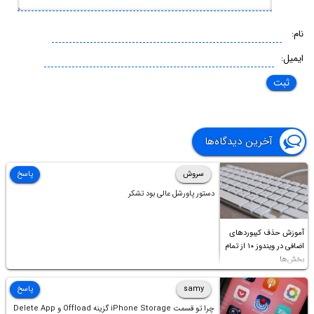
نام:
ایمیل:
آخرین دیدگاه‌ها
سروش
پاسخ
دستور پاورشل عالی بود تشکر
آموزش حذف کیبوردهای
اضافی در ویندوز ۱۰ از تمام
بخش‌ها
samy
پاسخ
چرا تو قسمت iPhone Storage گزینه Offload و Delete App