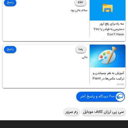
exir
پاسخ
سلام عالی بود.
سه راه برای رفع ارور
دسترسی به فولدر یا You
Don’t Have
Permission to
Access this folder
رضا
پاسخ
عالی
آموزش به هم چسباندن و
ترکیب عکس‌ها در Paint
ویندوز
۲۰۰ دیدگاه و پاسخ آخر
سی پی ارزان کالاف موبایل
رم سرور