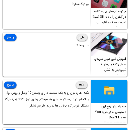
رو دیگ نداره؟
چگونه اپ‌های بی‌استفاده
در آیفون را Offload کنیم؟
تفاوت حذف و آفلود اپ
چیست؟
علی
پاسخ
عالی بود⚘
آموزش کپی کردن سی‌دی
صوتی که فایل‌های ۱
کیلوبایتی به شکل
شورت‌کات در آن موجود
است!
exir
پاسخ
نکته: هارد تون رو به یک سیستم دارای ویندوز 10 وصل و روش اول
را انجام بدید. بعد اگر هارد رو به سیستمی با ویندوز مثلا 8 زدید دیگه
مشکلی تو باز کردن فایل ها ندارید. باز هم تشکر
سه راه برای رفع ارور
دسترسی به فولدر یا You
Don’t Have
Permission to
Access this folder