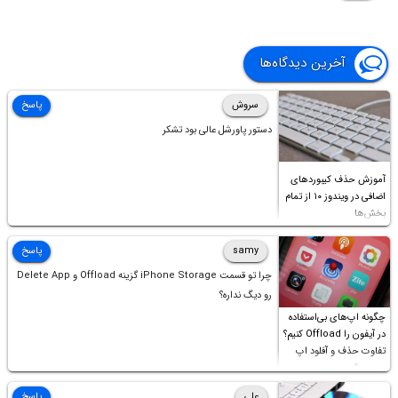
آخرین دیدگاه‌ها
سروش
پاسخ
دستور پاورشل عالی بود تشکر
آموزش حذف کیبوردهای
اضافی در ویندوز ۱۰ از تمام
بخش‌ها
samy
پاسخ
چرا تو قسمت iPhone Storage گزینه Offload و Delete App
رو دیگ نداره؟
چگونه اپ‌های بی‌استفاده
در آیفون را Offload کنیم؟
تفاوت حذف و آفلود اپ
چیست؟
علی
پاسخ