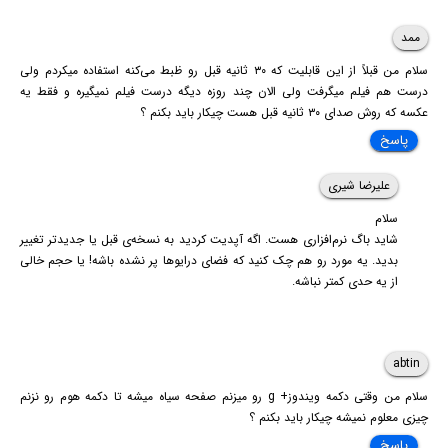
ممد
سلام من قبلاً از این قابلیت که ۳۰ ثانیه قبل رو ظبط می‌کنه استفاده میکردم ولی
درست هم فیلم میگرفت ولی الان چند روزه دیگه درست فیلم نمیگیره و فقط یه
عکسه که روش صدای ۳۰ ثانیه قبل هست چیکار باید بکنم ؟
پاسخ
علیرضا شیری
سلام
شاید باگ نرم‌افزاری هست. اگه آپدیت کردید به نسخه‌ی قبل یا جدیدتر تغییر
بدید. یه مورد رو هم چک کنید که فضای درایوها پر نشده باشه! یا حجم خالی
از یه حدی کمتر نباشه.
abtin
سلام من وقتی دکمه ویندوز+ g رو میزنم صفحه سیاه میشه تا دکمه هوم رو نزنم
چیزی معلوم نمیشه چیکار باید بکنم ؟
پاسخ