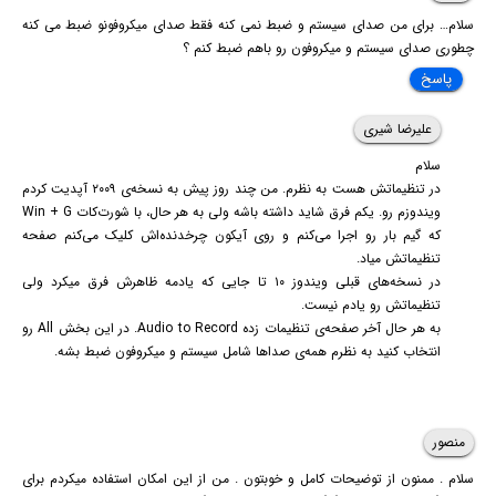
سلام… برای من صدای سیستم و ضبط نمی کنه فقط صدای میکروفونو ضبط می کنه
چطوری صدای سیستم و میکروفون رو باهم ضبط کنم ؟
پاسخ
علیرضا شیری
سلام
در تنظیماتش هست به نظرم. من چند روز پیش به نسخه‌ی ۲۰۰۹ آپدیت کردم
ویندوزم رو. یکم فرق شاید داشته باشه ولی به هر حال، با شورت‌کات Win + G
که گیم بار رو اجرا می‌کنم و روی آیکون چرخدنده‌اش کلیک می‌کنم صفحه
تنظیماتش میاد.
در نسخه‌های قبلی ویندوز ۱۰ تا جایی که یادمه ظاهرش فرق میکرد ولی
تنظیماتش رو یادم نیست.
به هر حال آخر صفحه‌ی تنظیمات زده Audio to Record. در این بخش All رو
انتخاب کنید به نظرم همه‌ی صداها شامل سیستم و میکروفون ضبط بشه.
منصور
سلام . ممنون از توضیحات کامل و خوبتون . من از این امکان استفاده میکردم برای