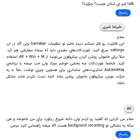
talk کنم ای امکان هست؟ چگونه؟
پاسخ
علیرضا شیری
سلام.
این قابلیت رو فکر نمیکنم دیده باشم تو تنظیمات Gamebar ولی اگه در اپ
settings سرچ کنید، شورت‌کات‌های مفیدی داره که میشه سفارشی هم کرد.
مثلاً برای خاموش روشن کردن میکروفون می‌تونید از Alt + Win + M استفاده
کنید. شخصاً شورت‌کات سه بخشی خوشم نمیاد ولی خب میشه با برنامه‌ی
AutoHotKey اسکریپت‌های ساده‌تری برای همچین چیزی نوشت. مثلاً با یه
حرکت موس، میکروفون خاموش روشن بشه. البته تست نکردم شاید مشکل
باشه.
Ali
سلام من کارایی که گفتید رو کردم ولی دکمه شروع ریکورد برای من خاموشه و هی
میگه یه مشکلی تو backgound recording هست اگه میشه راهنمایی کنید مرسی
پاسخ