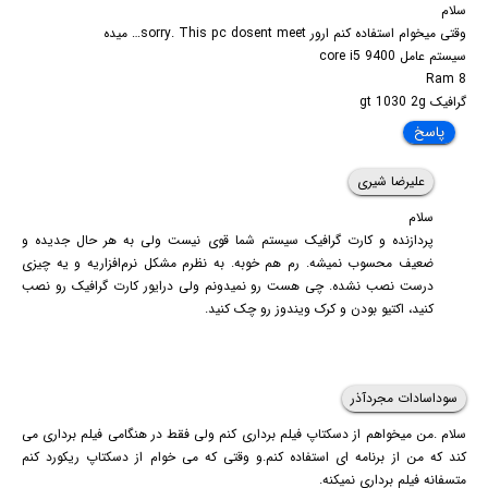
سلام
وقتی میخوام استفاده کنم ارور sorry. This pc dosent meet… میده
سیستم عامل core i5 9400
Ram 8
گرافیک gt 1030 2g
پاسخ
علیرضا شیری
سلام
پردازنده و کارت گرافیک سیستم شما قوی نیست ولی به هر حال جدیده و
ضعیف محسوب نمیشه. رم هم خوبه. به نظرم مشکل نرم‌افزاریه و یه چیزی
درست نصب نشده. چی هست رو نمیدونم ولی درایور کارت گرافیک رو نصب
کنید، اکتیو بودن و کرک ویندوز رو چک کنید.
سوداسادات مجردآذر
سلام .من میخواهم از دسکتاپ فیلم برداری کنم ولی فقط در هنگامی فیلم برداری می
کند که من از برنامه ای استفاده کنم.و وقتی که می خوام از دسکتاپ ریکورد کنم
متسفانه فیلم برداری نمیکنه.