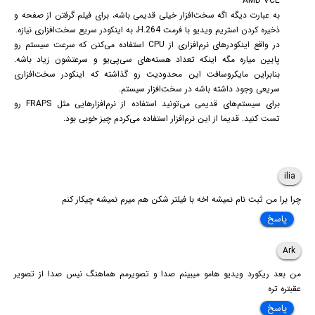
AMD VCE
به عبارت دیگه اگه سخت‌افزار خیلی قدیمی باشه، برای فیلم گرفتن از صفحه و
ذخیره کردن استریم ویدیو با فرمت H.264، به اینکودر سریع سخت‌افزاری نیازه.
در واقع اینکودرهای نرم‌افزاری از CPU استفاده می‌کنن که سرعت سیستم رو
پایین میاره مگه اینکه تعداد هسته‌های سی‌پی‌یو و سرعتشون زیاد باشه.
بنابراین مایکروسافت این محدودیت رو گذاشته که اینکودر سخت‌افزاری
سریعی وجود داشته باشه در سخت‌افزار سیستم.
برای سیستم‌های قدیمی می‌تونید استفاده از نرم‌افزارهایی مثل FRAPS رو
تست کنید. قدیما از این نرم‌افزار استفاده می‌کردم چیز خوبی بود.
ilia
چرا برا من ثبت نام نمیشه اخه با فیلتر شکن هم میرم نمیشه چیکار کنم
پاسخ
Ark
من بعد ریکورد ویدیو هامو میبینم صدا و تصویرمم هماهنگ نیس صدا از تصویر
عقبتره تره
پاسخ