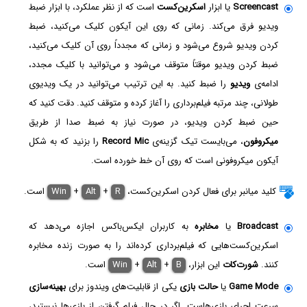
Screencast
یا ابزار
اسکرین‌کست
است که از نظر عملکرد، با ابزار ضبط
ویدیو فرق می‌کند. زمانی که روی این آیکون کلیک می‌کنید، ضبط
کردن ویدیو شروع می‌شود و زمانی که مجدداً روی آن کلیک می‌کنید،
ضبط کردن ویدیو موقتاً متوقف می‌شود و می‌توانید با کلیک مجدد،
ادامه‌ی
ویدیو
را ضبط کنید. به این ترتیب می‌توانید در یک ویدیوی
طولانی، چند مرتبه فیلم‌برداری را آغاز کرده و متوقف کنید. دقت کنید که
حین ضبط کردن ویدیو، در صورت نیاز به ضبط صدا از طریق
میکروفون
، می‌بایست تیک گزینه‌ی
Record Mic
را بزنید که به شکل
آیکون میکروفونی است که روی آن خط خورده است.
کلید میانبر برای فعال کردن اسکرین‌کست،
R
+
Alt
+
Win
است.
Broadcast
یا
مخابره
به کاربران ایکس‌باکس اجازه می‌دهد که
اسکرین‌کست‌هایی که فیلم‌برداری کرده‌اند را به صورت زنده مخابره
کنند.
شورت‌کات
این ابزار،
B
+
Alt
+
Win
است.
Game Mode
یا
حالت بازی
یکی از قابلیت‌های ویندوز برای
بهینه‌سازی
سرعت اجرای بازی‌هاست. اگر در حال فیلم گرفتن از بازی‌ها نیستید،