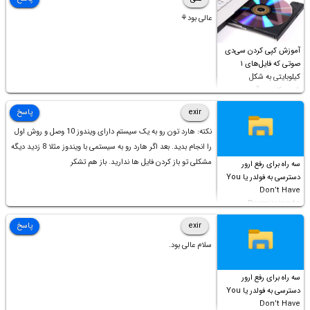
عالی بود⚘
آموزش کپی کردن سی‌دی
صوتی که فایل‌های ۱
کیلوبایتی به شکل
شورت‌کات در آن موجود
است!
exir
پاسخ
نکته: هارد تون رو به یک سیستم دارای ویندوز 10 وصل و روش اول
را انجام بدید. بعد اگر هارد رو به سیستمی با ویندوز مثلا 8 زدید دیگه
مشکلی تو باز کردن فایل ها ندارید. باز هم تشکر
سه راه برای رفع ارور
دسترسی به فولدر یا You
Don’t Have
Permission to
Access this folder
exir
پاسخ
سلام عالی بود.
سه راه برای رفع ارور
دسترسی به فولدر یا You
Don’t Have