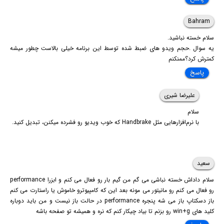
Bahram
سلام خسته نباشید.
یه سوال .حجم ویدو های ضبط شده توسط این برنامه خیلی بالاست چطور میشه
کمترش کرد؟ممنکنم
پاسخ
علیرضا شیری
سلام
با نرم‌افزارهایی مثل Handbrake که خوب ویدیو رو فشرده میکنن، تبدیل کنید.
سعید
سلام داداش خسته نباشی می گم من گیم بار رو فعال می کنم و ابزرا performance
رو فعال می کنم رو مانیتور می مونه بعد این که کامپیوترو خاموش یا راستارت می کنم
باز دسکتاپ باز می شه پنجره performance در حالت باز نیست و من باید دوباره
کلید های win+g رو بزنم تا بیاد چیکار کنم که نره و همیشه تو صفحه باشه