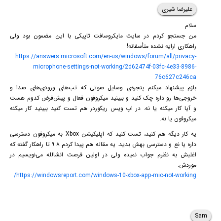
علیرضا شیری
سلام
من جستجو کردم در سایت مایکروسافت تاپیکی با این مضمون بود ولی
راهکاری ارایه نشده متأسفانه!
https://answers.microsoft.com/en-us/windows/forum/all/privacy-
microphone-settings-not-working/2d62474f-03fc-4e33-8986-
76c627c246ca
بازم پیشنهاد میکنم پنجره‌ی وسایل صوتی که تب‌های ورودی‌های صدا و
خروجی‌ها رو داره چک کنید و ببینید میکروفون فعال و پیش‌فرض کدوم هست
و آیا کار میکنه یا نه. در اپ ویس ریکوردر هم تست کنید ببینید کار میکنه
میکروفون یا نه.
یه کار دیگه هم کنید، تست کنید که اپلیکیشن Xbox به میکروفون دسترسی
داره یا نع و دسترسی بهش بدید. یه مقاله هم پیدا کردم ۸ ۹ تا راهکار گفته که
اغلبش به نظرم جواب نمیده ولی در اولین فرصت انشالله می‌نویسیم در
موردش.
https://windowsreport.com/windows-10-xbox-app-mic-not-working/
Sam