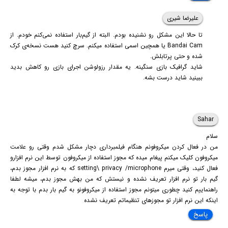
علیرضا شیری
تا حالا این مشکل رو نشنیده بودم. البته از گیم‌بار استفاده نمی‌کنم خودم. از
Bandai Cam یا همچین اسمی استفاده میکنم. سرچ کنید هست نسخه‌ی کرک
شده و حتی پرتابلش.
شاید گرافیک بازی سنگینه. یه مقدار رزولوشن اجرای بازی رو کاهش بدید
ببینید شاید درست بشه.
Sahar
سلام
من در فعال کردن میکروفونم هنگام فیلمبرداری دچار مشکل شدم وقتی رو علامت
میکروفون کلیک میکنم پیغام میده که مجوز استفاده از میکروفون توسط این نرم افزارو
فعال کنید، وقتی میرم setting\ privacy /microphone که به نرم افزار مجوز بدم،
گیم بار تو نرم افزار تعریف نشده و نیستش که من بهش مجوز بدم، میشه لطفا
راهنماییم کنید چطوری میتونم مجوز استفاده از میکروفونو به گیم بار بدم با توجه به
اینکه این نرم افزار تو مجوزهای تنظیماتم تعریف نشده
پاسخ