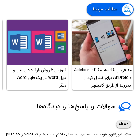
مطالب مرتبط
معرفی و مقایسه امکانات AirMore
آموزش ۲ روش قرار دادن متن و
چ
و AirDroid برای کنترل کردن
فایل Word در یک فایل Word
ح
اندروید از طریق کامپیوتر
دیگر
ک
سوالات و پاسخ‌ها و دیدگاه‌ها
Ali.As
سلام آموزشتون خوب بود. بعد من یه سوال داشتم من میخام که voice را push to