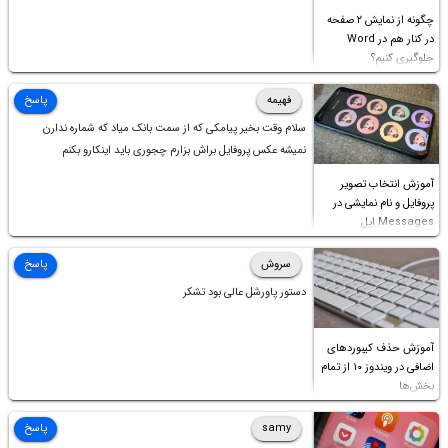
چگونه از نمایش ۲ صفحه
در کنار هم در Word
جلوگیری کنیم؟
فهیمه
پاسخ
سلام وقت بخیر پیامکی که از سمت بانک میاد که شماره ندارن
نمیشه عکس پروفایل براش بزارم چجوری باید اینکارو بکنم
آموزش انتخاب تصویر
پروفایل و نام نمایشی در
Messages اپل
سروش
پاسخ
دستور پاورشل عالی بود تشکر
آموزش حذف کیبوردهای
اضافی در ویندوز ۱۰ از تمام
بخش‌ها
samy
پاسخ