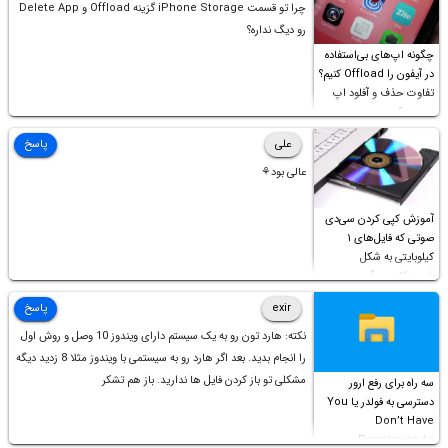
چرا تو قسمت iPhone Storage گزینه Offload و Delete App
رو دیگ نداره؟
چگونه اپ‌های بی‌استفاده
در آیفون را Offload کنیم؟
تفاوت حذف و آفلود اپ
چیست؟
علی
پاسخ
عالی بود⚘
آموزش کپی کردن سی‌دی
صوتی که فایل‌های ۱
کیلوبایتی به شکل
شورت‌کات در آن موجود
است!
exir
پاسخ
نکته: هارد تون رو به یک سیستم دارای ویندوز 10 وصل و روش اول
را انجام بدید. بعد اگر هارد رو به سیستمی با ویندوز مثلا 8 زدید دیگه
مشکلی تو باز کردن فایل ها ندارید. باز هم تشکر
سه راه برای رفع ارور
دسترسی به فولدر یا You
Don’t Have
Permission to