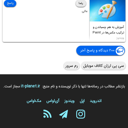
رضا
پاسخ
عالی
آموزش به هم چسباندن و
ترکیب عکس‌ها در Paint
ویندوز
۲۰۰ دیدگاه و پاسخ آخر
سی پی ارزان کالاف موبایل
رم سرور
it-planet.ir
بازنشر مطالب در رسانه‌ها تنها با ذکر نویسنده و نام منبع:
مجاز است.
اندروید
اپل
ویندوز
آی‌او‌اس
مک‌او‌اس