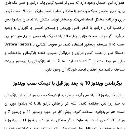
همواره این احتمال وجود دارد که پس از نصب کردن یک درایور و حتی یک بازی
یا برنامه‌ی ساده و سبک، ویندوز با مشکل مواجه شود. ولیکن معمولاً نصب کردن
بازی و برنامه مشکل ایجاد نمی‌کند و بیشتر اوقات مشکل بالا نیامدن ویندوز پس
از نصب کردن درایور یا گاهی آنتی ویروس و بسته‌ی امنیتی یا فایروال به وجود
می‌آید. اگر خرابی سخت‌افزاری رخ نداده باشد، یک راه تعمیر سریع سیستم این
است که از سیستم ریستور استفاده کنید. در صورت آشنایی با System Restore
احتمالاً قبل از نصب کردن درایور و نرم‌افزار امنیتی، نقطه بازگردانی ساخته‌اید و
برای هر نوع مشکلی آماده شده اید. اما اگر نقطه بازگردانی یا ریستور پوینت
نساخته باشید هم احتمال ایجاد خودکار آن وجود دارد.
برگرداندن ویندوز 10 به چند روز قبل با دیسک نصب ویندوز
زمانی که ویندوز 10 بالا نمی آید، می‌توانید از دیسک نصب ویندوز برای بازگردانی
به چند روز قبل استفاده کنید. البته اگر از فلش درایو USB که ویندوز روی آن
است هم می‌توانید استفاده کنید. روش کار در مورد ویندوز 11 و ویندوز 7 و
ویندوز 8 یکسان است. به عبارت دیگر مشکل بالا نیامدن ویندوز 11 و ویندوز 7
نیز با سیستم ریستور قابل حل است مگر آنکه ریستور پوینت نداشته باشید یا