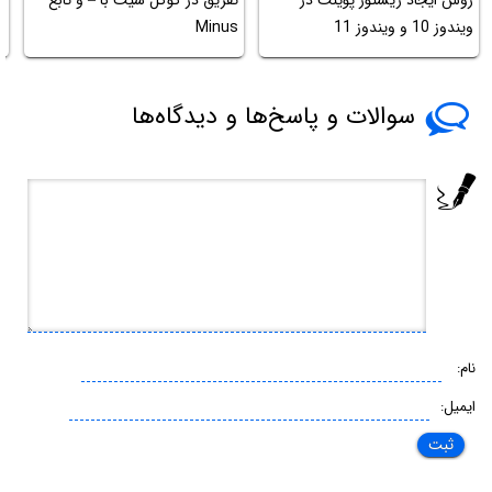
روش ایجاد ریستور پوینت در
تفریق در گوگل شیت با – و تابع
ف
ویندوز 10 و ویندوز 11
Minus
وی
سوالات و پاسخ‌ها و دیدگاه‌ها
نام:
ایمیل: