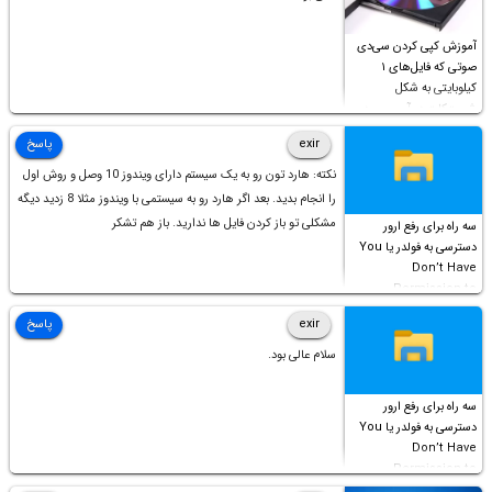
آموزش کپی کردن سی‌دی
صوتی که فایل‌های ۱
کیلوبایتی به شکل
شورت‌کات در آن موجود
است!
exir
پاسخ
نکته: هارد تون رو به یک سیستم دارای ویندوز 10 وصل و روش اول
را انجام بدید. بعد اگر هارد رو به سیستمی با ویندوز مثلا 8 زدید دیگه
مشکلی تو باز کردن فایل ها ندارید. باز هم تشکر
سه راه برای رفع ارور
دسترسی به فولدر یا You
Don’t Have
Permission to
Access this folder
exir
پاسخ
سلام عالی بود.
سه راه برای رفع ارور
دسترسی به فولدر یا You
Don’t Have
Permission to
Access this folder