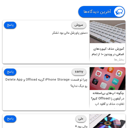
آخرین دیدگاه‌ها
سروش
پاسخ
دستور پاورشل عالی بود تشکر
آموزش حذف کیبوردهای
اضافی در ویندوز ۱۰ از تمام
بخش‌ها
samy
پاسخ
چرا تو قسمت iPhone Storage گزینه Offload و Delete App
رو دیگ نداره؟
چگونه اپ‌های بی‌استفاده
در آیفون را Offload کنیم؟
تفاوت حذف و آفلود اپ
چیست؟
علی
پاسخ
عالی بود⚘