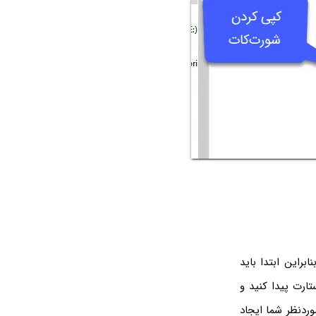
و فایل با پسوند exe وجود ندارد! بنابراین ابتدا باید
ارت پیدا کنید و
ردنظر شما ایجاد