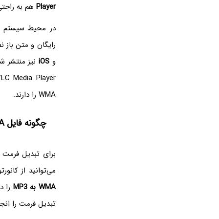
Player
هم به راحتی 
در محیط سیستم 
رایگان و متن باز نظیر VLC Media Player استفاده کنید و فایل wma را باز کنید. خو
و
iOS
نیز منتشر شد
VLC Media Player موارد دیگری نظ
WMA را دارند.
چگونه فایل WMA را به کمک سایت‌ها کانورت کنیم؟
برای تبدیل فرمت WMA‌ به فرمت محبوب MP3 که تقریباً هر ابزار
می‌توانید از کانو
WMA‌ به MP3
را در
تبدیل فرمت را انجام می‌دهد و فایل