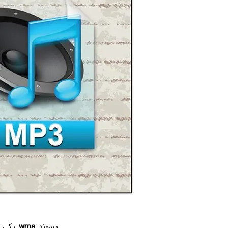
پسوند
wma
یکی ا