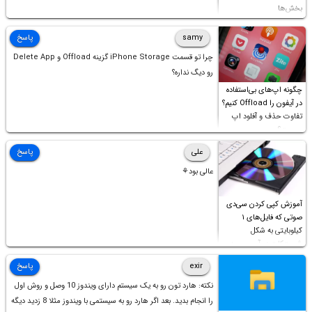
بخش‌ها
samy
پاسخ
چرا تو قسمت iPhone Storage گزینه Offload و Delete App
رو دیگ نداره؟
چگونه اپ‌های بی‌استفاده
در آیفون را Offload کنیم؟
تفاوت حذف و آفلود اپ
چیست؟
علی
پاسخ
عالی بود⚘
آموزش کپی کردن سی‌دی
صوتی که فایل‌های ۱
کیلوبایتی به شکل
شورت‌کات در آن موجود
است!
exir
پاسخ
نکته: هارد تون رو به یک سیستم دارای ویندوز 10 وصل و روش اول
را انجام بدید. بعد اگر هارد رو به سیستمی با ویندوز مثلا 8 زدید دیگه