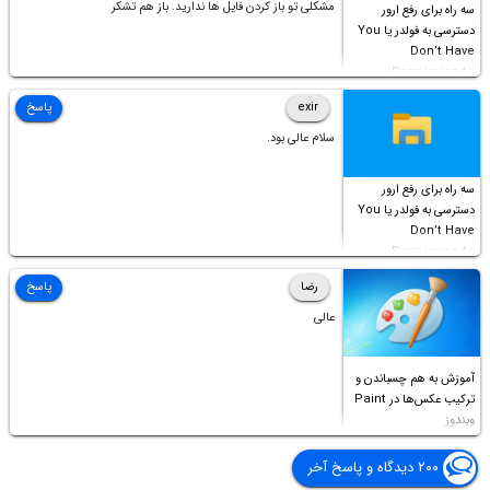
مشکلی تو باز کردن فایل ها ندارید. باز هم تشکر
سه راه برای رفع ارور
دسترسی به فولدر یا You
Don’t Have
Permission to
Access this folder
exir
پاسخ
سلام عالی بود.
سه راه برای رفع ارور
دسترسی به فولدر یا You
Don’t Have
Permission to
Access this folder
رضا
پاسخ
عالی
آموزش به هم چسباندن و
ترکیب عکس‌ها در Paint
ویندوز
۲۰۰ دیدگاه و پاسخ آخر