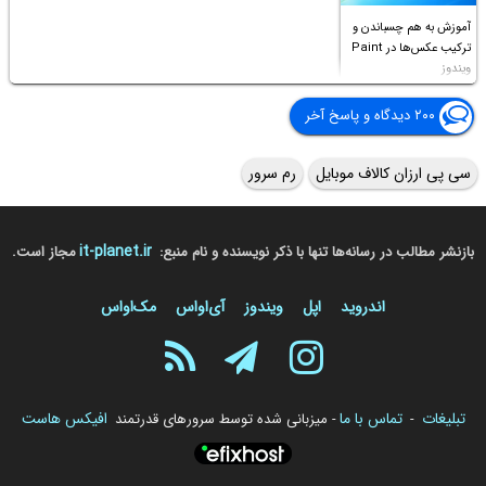
آموزش به هم چسباندن و
ترکیب عکس‌ها در Paint
ویندوز
۲۰۰ دیدگاه و پاسخ آخر
سی پی ارزان کالاف موبایل
رم سرور
it-planet.ir
بازنشر مطالب در رسانه‌ها تنها با ذکر نویسنده و نام منبع:
مجاز است.
اندروید
اپل
ویندوز
آی‌او‌اس
مک‌او‌اس
تبلیغات
تماس با ما
افیکس هاست
-
- میزبانی شده توسط سرورهای قدرتمند