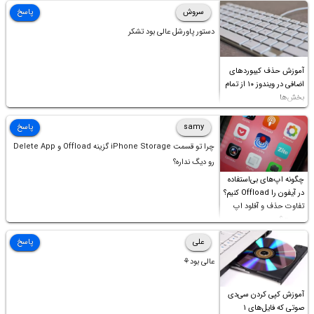
سروش
پاسخ
دستور پاورشل عالی بود تشکر
آموزش حذف کیبوردهای
اضافی در ویندوز ۱۰ از تمام
بخش‌ها
samy
پاسخ
چرا تو قسمت iPhone Storage گزینه Offload و Delete App
رو دیگ نداره؟
چگونه اپ‌های بی‌استفاده
در آیفون را Offload کنیم؟
تفاوت حذف و آفلود اپ
چیست؟
علی
پاسخ
عالی بود⚘
آموزش کپی کردن سی‌دی
صوتی که فایل‌های ۱