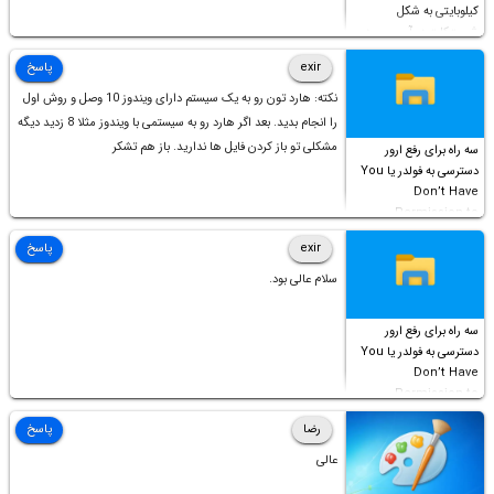
کیلوبایتی به شکل
شورت‌کات در آن موجود
است!
exir
پاسخ
نکته: هارد تون رو به یک سیستم دارای ویندوز 10 وصل و روش اول
را انجام بدید. بعد اگر هارد رو به سیستمی با ویندوز مثلا 8 زدید دیگه
مشکلی تو باز کردن فایل ها ندارید. باز هم تشکر
سه راه برای رفع ارور
دسترسی به فولدر یا You
Don’t Have
Permission to
Access this folder
exir
پاسخ
سلام عالی بود.
سه راه برای رفع ارور
دسترسی به فولدر یا You
Don’t Have
Permission to
Access this folder
رضا
پاسخ
عالی