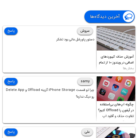
آخرین دیدگاه‌ها
سروش
پاسخ
دستور پاورشل عالی بود تشکر
آموزش حذف کیبوردهای
اضافی در ویندوز ۱۰ از تمام
بخش‌ها
samy
پاسخ
چرا تو قسمت iPhone Storage گزینه Offload و Delete App
رو دیگ نداره؟
چگونه اپ‌های بی‌استفاده
در آیفون را Offload کنیم؟
تفاوت حذف و آفلود اپ
چیست؟
علی
پاسخ