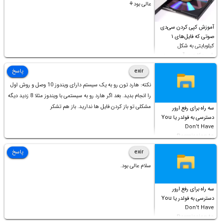
عالی بود⚘
آموزش کپی کردن سی‌دی
صوتی که فایل‌های ۱
کیلوبایتی به شکل
شورت‌کات در آن موجود
است!
exir
پاسخ
نکته: هارد تون رو به یک سیستم دارای ویندوز 10 وصل و روش اول
را انجام بدید. بعد اگر هارد رو به سیستمی با ویندوز مثلا 8 زدید دیگه
مشکلی تو باز کردن فایل ها ندارید. باز هم تشکر
سه راه برای رفع ارور
دسترسی به فولدر یا You
Don’t Have
Permission to
Access this folder
exir
پاسخ
سلام عالی بود.
سه راه برای رفع ارور
دسترسی به فولدر یا You
Don’t Have
Permission to