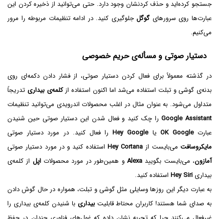
جستجو کرده‌اید و حذف کردنشان وجود دارد. حتی می‌توانید از ذخیره کردن این
عبارت‌ها روی سرورهای
گوگل
جلوگیری کنید. در ادامه تنظیمات مربوطه را مرور
می‌کنیم.
دستیار صوتی و مسأله‌ی حریم خصوصی
در گذشته معمولاً برای فعال کردن دستیار صوتی، از فشار دادن دکمه‌ای روی
بدنه‌ی گوشی و تبلت استفاده می‌شد اما اکنون استفاده از
کلمه‌ی بیداری
تدریجاً
متداول می‌شود. به عنوان مثال در اغلب محصولات اندرویدی می‌توانید تنظیمات
Google Assistant
را چک کنید و فعال شدن این دستیار صوتی حین شنیدن
عبارت
OK Google‌
یا
Hey Google
را فعال کنید. در مورد دستیار صوتی
مایکروسافت
می‌بایست از
Hey Cortana
استفاده کنید و در مورد دستیار صوتی
آمازون
، می‌بایست بگویید
Alexa
و همین‌طور در مورد محصولات
اپل
از کلمه‌ی
بیداری
Hey Siri
استفاده کنید.
به عبارت دیگر این روزها وسایلی مثل گوشی و تبلت، همواره در حال گوش دادن
به صدای شما هستند! کاربران محتاط قابلیت
بیداری
با شنیدن کلمه‌ی بیداری را
غیرفعال می‌کنند چرا که تجربه نشان داده که غول‌های فناوری چندان در حفظ