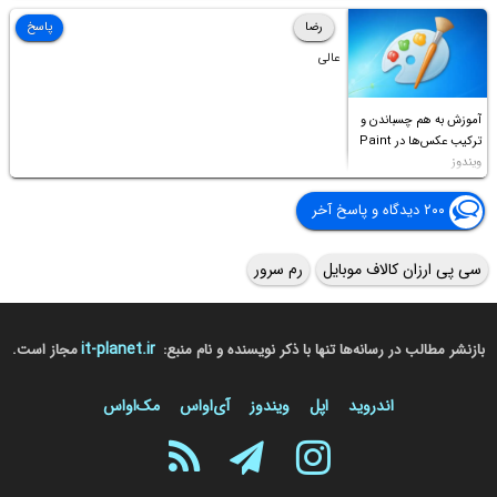
Access this folder
رضا
پاسخ
عالی
آموزش به هم چسباندن و
ترکیب عکس‌ها در Paint
ویندوز
۲۰۰ دیدگاه و پاسخ آخر
سی پی ارزان کالاف موبایل
رم سرور
it-planet.ir
بازنشر مطالب در رسانه‌ها تنها با ذکر نویسنده و نام منبع:
مجاز است.
اندروید
اپل
ویندوز
آی‌او‌اس
مک‌او‌اس