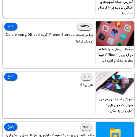
آموزش حذف کیبوردهای
اضافی در ویندوز ۱۰ از تمام
بخش‌ها
samy
پاسخ
چرا تو قسمت iPhone Storage گزینه Offload و Delete App
رو دیگ نداره؟
چگونه اپ‌های بی‌استفاده
در آیفون را Offload کنیم؟
تفاوت حذف و آفلود اپ
چیست؟
علی
پاسخ
عالی بود⚘
آموزش کپی کردن سی‌دی
صوتی که فایل‌های ۱
کیلوبایتی به شکل
شورت‌کات در آن موجود
است!
exir
پاسخ
نکته: هارد تون رو به یک سیستم دارای ویندوز 10 وصل و روش اول