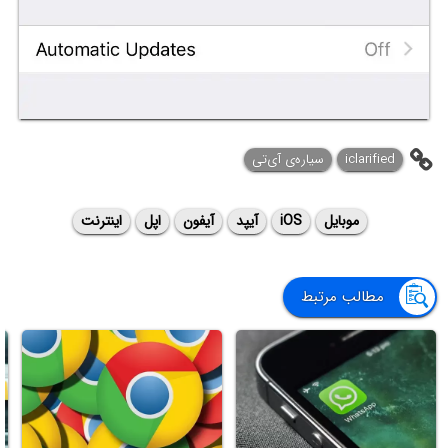
iclarified
سیاره‌ی ‌آی‌تی
موبایل
iOS
آیپد
آیفون
اپل
اینترنت
مطالب مرتبط