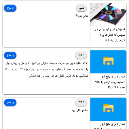
علی
پاسخ
عالی بود⚘
آموزش کپی کردن سی‌دی
صوتی که فایل‌های ۱
کیلوبایتی به شکل
شورت‌کات در آن موجود
است!
exir
پاسخ
نکته: هارد تون رو به یک سیستم دارای ویندوز 10 وصل و روش اول
را انجام بدید. بعد اگر هارد رو به سیستمی با ویندوز مثلا 8 زدید دیگه
مشکلی تو باز کردن فایل ها ندارید. باز هم تشکر
سه راه برای رفع ارور
دسترسی به فولدر یا You
Don’t Have
Permission to
Access this folder
exir
پاسخ
سلام عالی بود.
سه راه برای رفع ارور