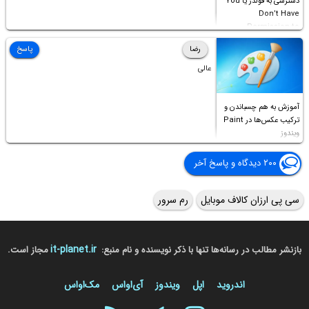
دسترسی به فولدر یا You
Don’t Have
Permission to
Access this folder
رضا
پاسخ
عالی
آموزش به هم چسباندن و
ترکیب عکس‌ها در Paint
ویندوز
۲۰۰ دیدگاه و پاسخ آخر
سی پی ارزان کالاف موبایل
رم سرور
it-planet.ir
بازنشر مطالب در رسانه‌ها تنها با ذکر نویسنده و نام منبع:
مجاز است.
اندروید
اپل
ویندوز
آی‌او‌اس
مک‌او‌اس