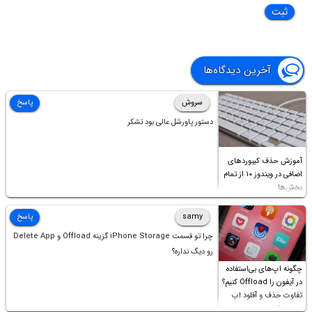
آخرین دیدگاه‌ها
سروش
پاسخ
دستور پاورشل عالی بود تشکر
آموزش حذف کیبوردهای
اضافی در ویندوز ۱۰ از تمام
بخش‌ها
samy
پاسخ
چرا تو قسمت iPhone Storage گزینه Offload و Delete App
رو دیگ نداره؟
چگونه اپ‌های بی‌استفاده
در آیفون را Offload کنیم؟
تفاوت حذف و آفلود اپ
چیست؟