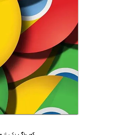
کور رنگی
یکی از
م