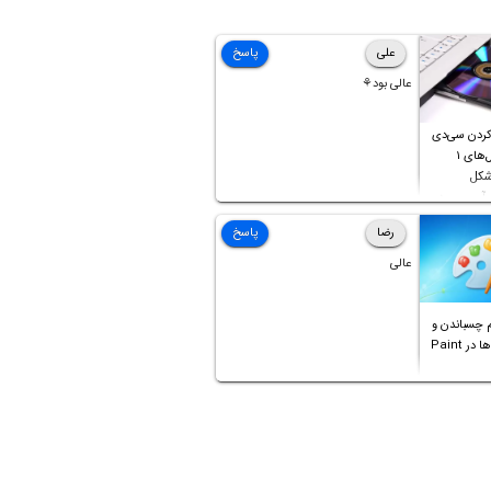
علی
پاسخ
عالی بود⚘
کردن سی‌دی
صوتی که فایل‌های ۱
 شکل
 آن موجود
رضا
پاسخ
عالی
 چسباندن و
ترکیب عکس‌ها در Paint