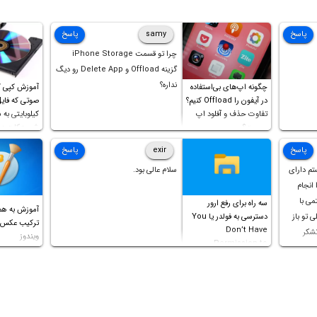
پاسخ
samy
پاسخ
چرا تو قسمت iPhone Storage
گزینه Offload و Delete App رو دیگ
نداره؟
چگونه اپ‌های بی‌استفاده
آموزش کپی 
در آیفون را Offload کنیم؟
تفاوت حذف و آفلود اپ
کیلوبایتی به
چیست؟
شورت‌کات در
است!
پاسخ
exir
پاسخ
تم دارای
سلام عالی بود.
را انجام
می با
سه راه برای رفع ارور
آموزش به هم
مشکلی تو باز
دسترسی به فولدر یا You
Don’t Have
تشکر
ویندوز
Permission to
Access this folder