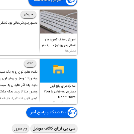
سروش
دستور پاورشل عالی بود تشکر
آموزش حذف کیبوردهای
اضافی در ویندوز ۱۰ از تمام
بخش‌ها
exir
نکته: هارد تون رو به یک سیس
ویندوز 10 وصل و روش اول 
بدید. بعد اگر هارد رو به سیست
سه راه برای رفع ارور
دسترسی به فولدر یا You
ویندوز مثلا 8 زدید دیگه 
Don’t Have
کردن فایل ها ندارید. باز هم 
Permission to
Access this folder
۲۰۰ دیدگاه و پاسخ آخر
سی پی ارزان کالاف موبایل
رم سرور