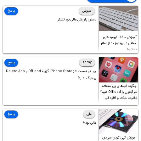
سروش
پاسخ
دستور پاورشل عالی بود تشکر
آموزش حذف کیبوردهای
اضافی در ویندوز ۱۰ از تمام
بخش‌ها
samy
پاسخ
چرا تو قسمت iPhone Storage گزینه Offload و Delete App
رو دیگ نداره؟
چگونه اپ‌های بی‌استفاده
در آیفون را Offload کنیم؟
تفاوت حذف و آفلود اپ
چیست؟
علی
پاسخ
عالی بود⚘
آموزش کپی کردن سی‌دی