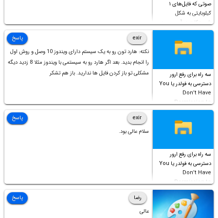
صوتی که فایل‌های ۱
کیلوبایتی به شکل
شورت‌کات در آن موجود
است!
exir
پاسخ
نکته: هارد تون رو به یک سیستم دارای ویندوز 10 وصل و روش اول
را انجام بدید. بعد اگر هارد رو به سیستمی با ویندوز مثلا 8 زدید دیگه
مشکلی تو باز کردن فایل ها ندارید. باز هم تشکر
سه راه برای رفع ارور
دسترسی به فولدر یا You
Don’t Have
Permission to
Access this folder
exir
پاسخ
سلام عالی بود.
سه راه برای رفع ارور
دسترسی به فولدر یا You
Don’t Have
Permission to
Access this folder
رضا
پاسخ
عالی