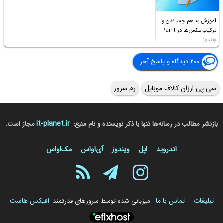
آموزش به هم چسباندن و
ترکیب عکس‌ها در Paint
ویندوز
۲۰۰ دیدگاه و پاسخ آخر
سی پی ارزان کالاف موبایل
رم سرور
it-planet.ir
بازنشر مطالب در رسانه‌ها تنها با ذکر نویسنده و نام منبع:
مجاز است.
اندروید
اپل
ویندوز
آی‌او‌اس
مک‌او‌اس
تبلیغات
تماس با ما
افیکس هاست
-
- میزبانی شده توسط سرورهای قدرتمند