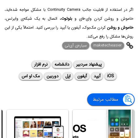
اگر در استفاده از قابلیت جالب Continuity Camera با مشکل مواجه شده‌اید،
خاموش و روشن کردن وای-فای و
بلوتوث،
اتصال به یک شبکه‌ی وایرلس،
خاموش و روشن
کردن مک‌بوک، آیفون یا آیپد را بررسی کنید. احتمالاً یکی از این
روش‌ها مشکل را رفع می‌کند.
maketecheasier
سیاره‌ی ‌آی‌تی
پیشنهاد سردبیر
دانشنامه
نرم افزار
iOS
آیپد
آیفون
اپل
دوربین
مک او اس
مطالب مرتبط