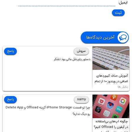
ایمیل:
آخرین دیدگاه‌ها
سروش
پاسخ
دستور پاورشل عالی بود تشکر
آموزش حذف کیبوردهای
اضافی در ویندوز ۱۰ از تمام
بخش‌ها
samy
پاسخ
چرا تو قسمت iPhone Storage گزینه Offload و Delete App
رو دیگ نداره؟
چگونه اپ‌های بی‌استفاده
در آیفون را Offload کنیم؟