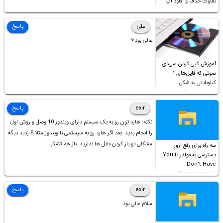
تفاوت حذف و آفلود اپ
چیست؟
علی
پاسخ
عالی بود⚘
آموزش کپی کردن سی‌دی
صوتی که فایل‌های ۱
کیلوبایتی به شکل
شورت‌کات در آن موجود
است!
exir
پاسخ
نکته: هارد تون رو به یک سیستم دارای ویندوز 10 وصل و روش اول
را انجام بدید. بعد اگر هارد رو به سیستمی با ویندوز مثلا 8 زدید دیگه
مشکلی تو باز کردن فایل ها ندارید. باز هم تشکر
سه راه برای رفع ارور
دسترسی به فولدر یا You
Don’t Have
Permission to
Access this folder
exir
پاسخ
سلام عالی بود.