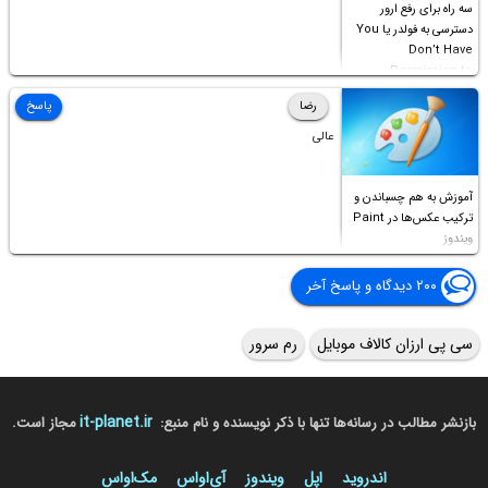
سه راه برای رفع ارور
دسترسی به فولدر یا You
Don’t Have
Permission to
Access this folder
رضا
پاسخ
عالی
آموزش به هم چسباندن و
ترکیب عکس‌ها در Paint
ویندوز
۲۰۰ دیدگاه و پاسخ آخر
سی پی ارزان کالاف موبایل
رم سرور
it-planet.ir
بازنشر مطالب در رسانه‌ها تنها با ذکر نویسنده و نام منبع:
مجاز است.
اندروید
اپل
ویندوز
آی‌او‌اس
مک‌او‌اس