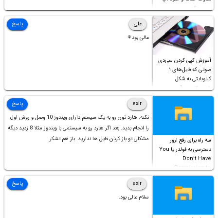
چیست؟
علی
پاسخ
عالی بود⚘
آموزش کپی کردن سی‌دی
صوتی که فایل‌های ۱
کیلوبایتی به شکل
شورت‌کات در آن موجود
است!
exir
پاسخ
نکته: هارد تون رو به یک سیستم دارای ویندوز 10 وصل و روش اول
را انجام بدید. بعد اگر هارد رو به سیستمی با ویندوز مثلا 8 زدید دیگه
مشکلی تو باز کردن فایل ها ندارید. باز هم تشکر
سه راه برای رفع ارور
دسترسی به فولدر یا You
Don’t Have
Permission to
Access this folder
exir
پاسخ
سلام عالی بود.