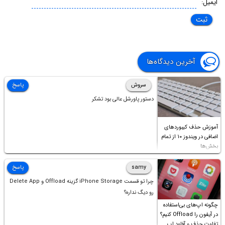
ایمیل:
آخرین دیدگاه‌ها
سروش
پاسخ
دستور پاورشل عالی بود تشکر
آموزش حذف کیبوردهای
اضافی در ویندوز ۱۰ از تمام
بخش‌ها
samy
پاسخ
چرا تو قسمت iPhone Storage گزینه Offload و Delete App
رو دیگ نداره؟
چگونه اپ‌های بی‌استفاده
در آیفون را Offload کنیم؟
تفاوت حذف و آفلود اپ