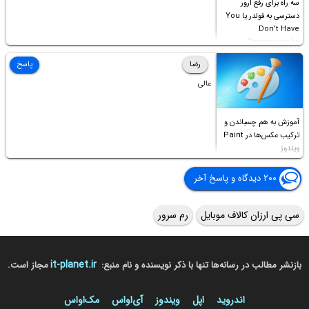
سه راه برای رفع ارور
دسترسی به فولدر یا You
Don’t Have
Permission to
Access this folder
رضا
پاسخ
عالی
آموزش به هم چسباندن و
ترکیب عکس‌ها در Paint
ویندوز
۲۰۰ دیدگاه و پاسخ آخر
سی پی ارزان کالاف موبایل
رم سرور
it-planet.ir
بازنشر مطالب در رسانه‌ها تنها با ذکر نویسنده و نام منبع:
مجاز است.
اندروید
اپل
ویندوز
آی‌او‌اس
مک‌او‌اس