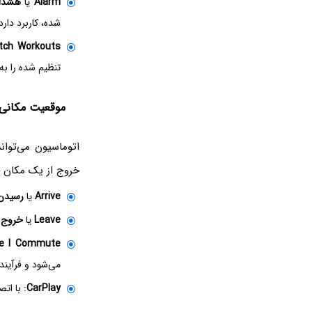
Alarm
یا
هشدار
شده، کاربرد دارد
tch Workouts
تنظیم شده را به
موقعیت مکانی و سف
اتوماسیون می‌توان
خروج از یک مکان خ
Arrive
یا
رسیدن
Leave
یا
خروج
:
re I Commute
می‌شود و فرآیند خودکار، حداکثر ۱ س
CarPlay
: با اتصال به CarPlay یا قطع اتصال، 