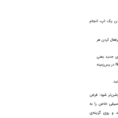
ن یک اپ، انجام
یرفعال کردن هر
های جدید یعنی
iPhone XS و XS Max و همین‌طور خانواده‌ی iPhone 11 حتی قابلیت اجرای شورت‌کات‌های NFC در پس‌زمینه
اده را بررسی کنیم تا شیوه‌ی استفاده از اتوماسیون در نسخه‌ی جدید iOS روشن‌تر شود: فرض
سیقی خاص را به
د و روی گزینه‌ی