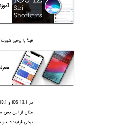
آموزش ایجاد ri Shortcuts
قبلاً با برخی شورت
معرفی
در
iOS 13.1
و
13.1
مثال از این پس می
برخی فرآیندها نیز 