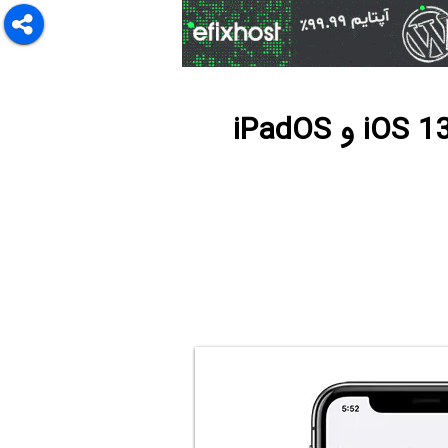
آموزش ایجاد اتوماسیون و انجام خودکار و سریع امور در iOS 13 و iPadOS