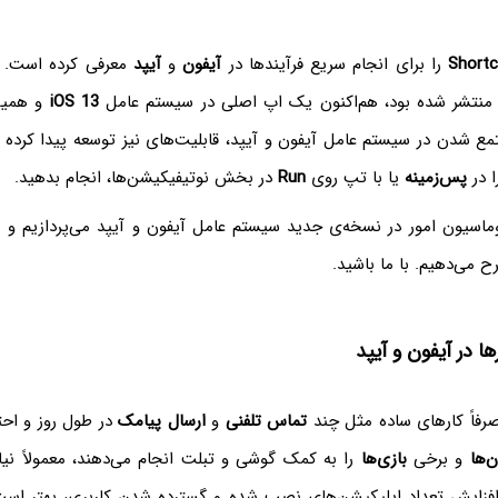
Shortc
را برای انجام سریع فرآیند‌ها در
آیفون
و
آیپد
معرفی کرده است. ا
نتشر شده بود، هم‌اکنون یک اپ اصلی در سیستم عامل
iOS 13
و همین
مع شدن در سیستم عامل آیفون و آیپد، قابلیت‌های نیز توسعه پیدا کرده و
ا در
پس‌زمینه
یا با تپ روی
Run
در بخش نوتیفیکیشن‌ها، انجام بدهید.
توماسیون امور در نسخه‌ی جدید سیستم عامل آیفون و آیپد می‌پردازیم و ش
ح می‌دهیم. با ما باشید.
ا در آیفون و آیپد
صرفاً کارهای ساده مثل چند
تماس تلفنی
و
ارسال پیامک
در طول روز و احتم
ن‌ها
و برخی
بازی‌ها
را به کمک گوشی و تبلت انجام می‌دهند، معمولاً نی
با افزایش تعداد اپلیکیشن‌های نصب شده و گسترده شدن کاربری، بهتر است