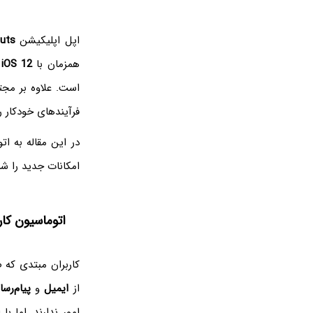
اپل اپلیکیشن
uts
همزمان با
iOS 12
م
است. علاوه بر مجت
فرآیندهای خودکار ر
در این مقاله به ا
امکانات جدید را شر
اتوماسیون کاره
کاربران مبتدی که 
از
ایمیل
و
پیام‌رسا
امور ندارند. اما 