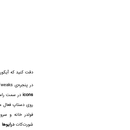
دقت کنید که آیکون Tweaks در لینوکس ابونتو ۱۹.۱۰ شکل متفاوتی 
در پنجره‌ی Tweaks روی تب
icons
در سمت راست
روی دستاپ فعال می
فولدر خانه و سرو
شورت‌کات
درایوها
ر