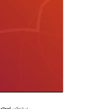
در لینوکس
اوبونتو
ه