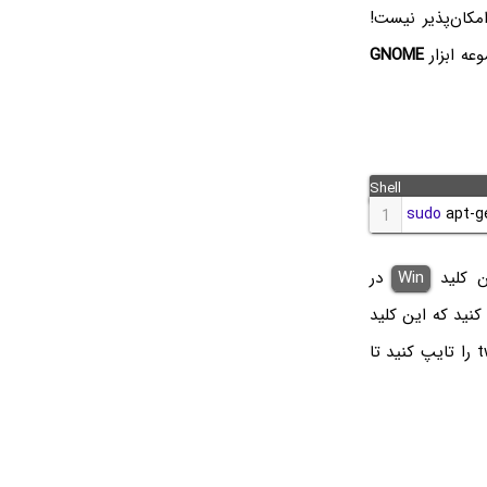
مکان‌پذیر نیست!
وعه ابزار
GNOME
sudo
 apt-g
1
ین کلید
Win
در
کنید که این کلید
در گوشه‌ی پایین و چپ کیبورد قرار دارد. در ادامه عبارت tweaks را تایپ کنید تا