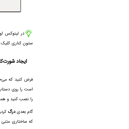
در لینوکس اوبونتو ۱۹.۱۰، آیکون‌ه
ستون کناری کلیک کن
ایجاد شورت‌کات 
فرض کنید که می‌خ
را نصب کنید و هما
گام بعدی
درگ
کردن
که ساختاری متنی د