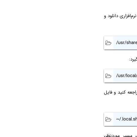
رم‌افزاری دانلود و
/usr/share
رد:
/usr/local
عه کنید و فایل
~/.local.s
مسیر موردنظر،