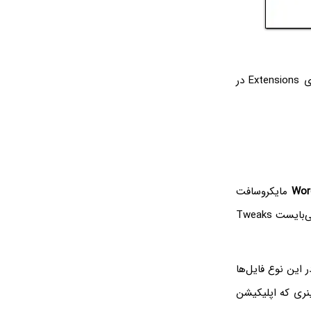
قرار دارد. بنابراین روی Extensions در
Wor
مایکروسافت
است را روی دستاپ قرار دهید تا دسترسی به این برنامه سریع و ساده شود. قبل از هر چیز می‌بایست Tweaks
ر این نوع فایل‌ها
نری که اپلیکیشن