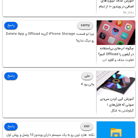
آموزش حذف کیبوردهای
اضافی در ویندوز ۱۰ از تمام
بخش‌ها
samy
پاسخ
چرا تو قسمت iPhone Storage گزینه Offload و Delete App
رو دیگ نداره؟
چگونه اپ‌های بی‌استفاده
در آیفون را Offload کنیم؟
تفاوت حذف و آفلود اپ
چیست؟
علی
پاسخ
عالی بود⚘
آموزش کپی کردن سی‌دی
صوتی که فایل‌های ۱
کیلوبایتی به شکل
شورت‌کات در آن موجود
است!
exir
پاسخ
نکته: هارد تون رو به یک سیستم دارای ویندوز 10 وصل و روش اول