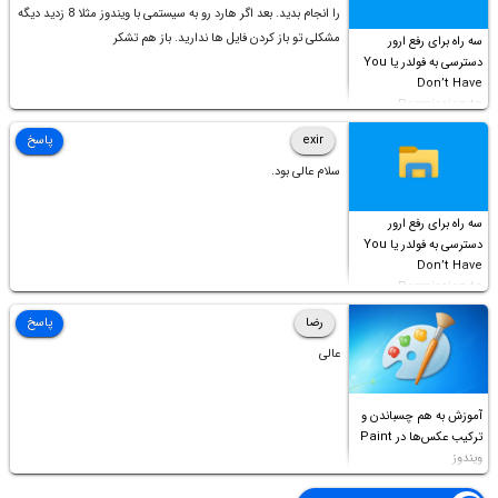
را انجام بدید. بعد اگر هارد رو به سیستمی با ویندوز مثلا 8 زدید دیگه
مشکلی تو باز کردن فایل ها ندارید. باز هم تشکر
سه راه برای رفع ارور
دسترسی به فولدر یا You
Don’t Have
Permission to
Access this folder
exir
پاسخ
سلام عالی بود.
سه راه برای رفع ارور
دسترسی به فولدر یا You
Don’t Have
Permission to
Access this folder
رضا
پاسخ
عالی
آموزش به هم چسباندن و
ترکیب عکس‌ها در Paint
ویندوز