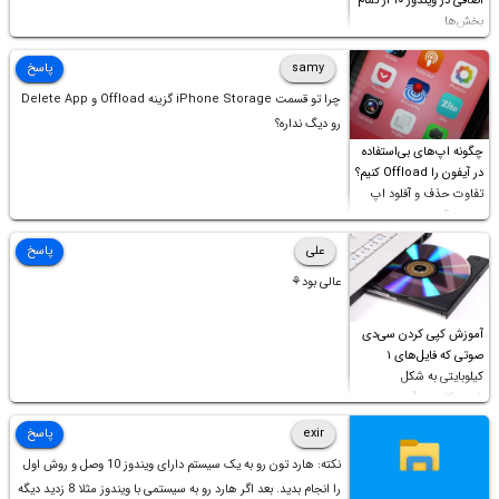
اضافی در ویندوز ۱۰ از تمام
بخش‌ها
samy
پاسخ
چرا تو قسمت iPhone Storage گزینه Offload و Delete App
رو دیگ نداره؟
چگونه اپ‌های بی‌استفاده
در آیفون را Offload کنیم؟
تفاوت حذف و آفلود اپ
چیست؟
علی
پاسخ
عالی بود⚘
آموزش کپی کردن سی‌دی
صوتی که فایل‌های ۱
کیلوبایتی به شکل
شورت‌کات در آن موجود
است!
exir
پاسخ
نکته: هارد تون رو به یک سیستم دارای ویندوز 10 وصل و روش اول
را انجام بدید. بعد اگر هارد رو به سیستمی با ویندوز مثلا 8 زدید دیگه