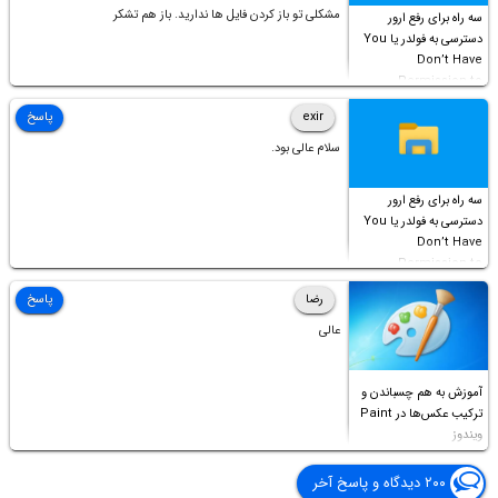
مشکلی تو باز کردن فایل ها ندارید. باز هم تشکر
سه راه برای رفع ارور
دسترسی به فولدر یا You
Don’t Have
Permission to
Access this folder
exir
پاسخ
سلام عالی بود.
سه راه برای رفع ارور
دسترسی به فولدر یا You
Don’t Have
Permission to
Access this folder
رضا
پاسخ
عالی
آموزش به هم چسباندن و
ترکیب عکس‌ها در Paint
ویندوز
۲۰۰ دیدگاه و پاسخ آخر