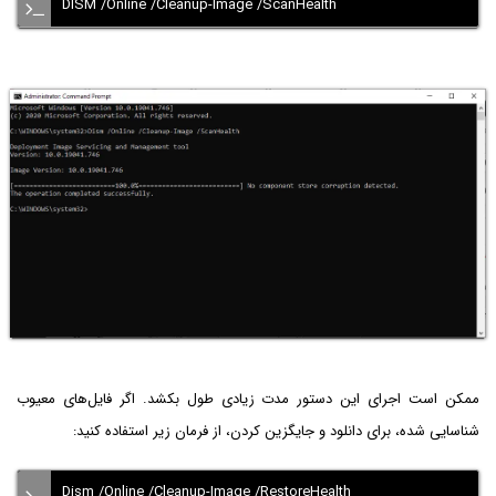
DISM /Online /Cleanup-Image /ScanHealth
ممکن است اجرای این دستور مدت زیادی طول بکشد. اگر فایل‌های معیوب
شناسایی شده، برای دانلود و جایگزین کردن، از فرمان زیر استفاده کنید:
Dism /Online /Cleanup-Image /RestoreHealth