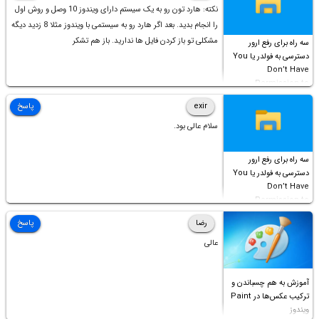
نکته: هارد تون رو به یک سیستم دارای ویندوز 10 وصل و روش اول
را انجام بدید. بعد اگر هارد رو به سیستمی با ویندوز مثلا 8 زدید دیگه
مشکلی تو باز کردن فایل ها ندارید. باز هم تشکر
سه راه برای رفع ارور
دسترسی به فولدر یا You
Don’t Have
Permission to
Access this folder
exir
پاسخ
سلام عالی بود.
سه راه برای رفع ارور
دسترسی به فولدر یا You
Don’t Have
Permission to
Access this folder
رضا
پاسخ
عالی
آموزش به هم چسباندن و
ترکیب عکس‌ها در Paint
ویندوز