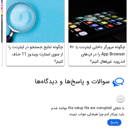
چ
چگونه مرورگر داخلی اینترنت یا In-
چگونه نتایج جستجو در اینترنت را
ف
App Browser را در اپ‌های
از منوی استارت ویندوز 11 حذف
اندروید غیرفعال کنیم؟
کنیم؟
ب
سوالات و پاسخ‌ها و دیدگاه‌ها
...
با خطای the setup file are corrupted مواجه شدم
باید چیکار کنم چرا هیشکی جواب نمیده
پاسخ