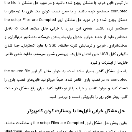
باز کردن فایل خراب با مشکل روبرو شده باشید و در مورد حل مشکل the file is
corrupted جستجو کرده باشید و یا حین نصب کردن یک بازی یا نرم‌افزار، با
مشکل روبرو شده و در مورد حل مشکل ارور the setup Files are Corrupted
جستجو کرده باشید. همه‌ی این موارد با خرابی فایل مرتبط است که دلایل
مختلفی دارد از جمله خرابی جدول پارتیشن‌بندی دیسک، بدسکتور نرم‌افزاری و
سخت‌افزاری، خرابی و فرسایش کارت حافظه، SSD یا هارد اکسترنال، جدا شدن
ناگهانی کابل USB حین انتقال فایل‌ها، ویروسی شدن سیستم، دانلود شدن ناقص
فایل‌ها از اینترنت و غیره.
راه حل مشکل گاهی بسیار ساده است، به عنوان مثال اگر ارور the source file
is corrupted در نصب بازی ظاهر شده، طبعاً می‌توانید فایل‌های نصب بازی را
تست کنید و موارد ناقص و خراب را از نو دانلود کنید. برای رفع مشکل در حالت
کلی، روش‌های زیر را یکی‌یکی تست و بررسی کنید.
حل مشکل خرابی فایل‌ها با ریستارت کردن کامپیوتر
اولین روش حل مشکل ارور the setup Files are Corrupted و مشکلات مشابه،
ریستارت کردن سیستم است. شاید عادت دارید که سیستم را به جای Shutdown