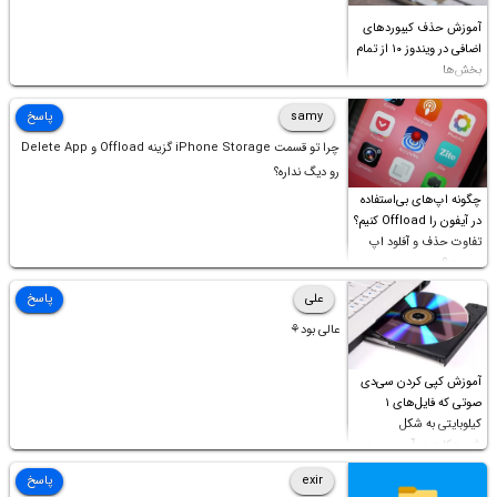
آموزش حذف کیبوردهای
اضافی در ویندوز ۱۰ از تمام
بخش‌ها
samy
پاسخ
چرا تو قسمت iPhone Storage گزینه Offload و Delete App
رو دیگ نداره؟
چگونه اپ‌های بی‌استفاده
در آیفون را Offload کنیم؟
تفاوت حذف و آفلود اپ
چیست؟
علی
پاسخ
عالی بود⚘
آموزش کپی کردن سی‌دی
صوتی که فایل‌های ۱
کیلوبایتی به شکل
شورت‌کات در آن موجود
است!
exir
پاسخ