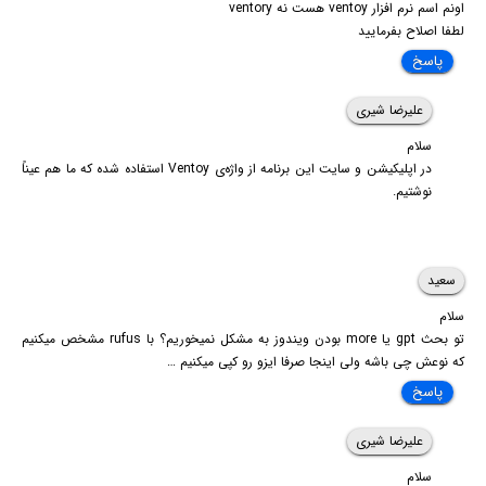
اونم اسم نرم افزار ventoy هست نه ventory
لطفا اصلاح بفرمایید
پاسخ
علیرضا شیری
سلام
در اپلیکیشن و سایت این برنامه از واژه‌ی Ventoy استفاده شده که ما هم عیناً‌
نوشتیم.
سعید
سلام
تو بحث gpt یا more بودن ویندوز به مشکل نمیخوریم؟ با rufus مشخص میکنیم
که نوعش چی باشه ولی اینجا صرفا ایزو رو کپی میکنیم …
پاسخ
علیرضا شیری
سلام