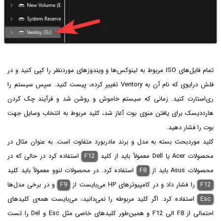
تمام فایل‌های ISO مربوط به لینوکس‌ها و ویندوزهای موردنظر را کپی کنید و در
فلش درایوی که نام آن به Ventory تغییر کرده، پیست کنید. سپس سیستم را
ری‌استارت کنید. زمانی که سیستم خاموش و روشن شد و فرآیند چک کردن
هارددیسک برای یافتن منوی بوت آغاز شد، کلید مربوط به انتخاب وسایل جهت
بوت را فشار دهید.
کلید موردبحث بسته به مدل و برند مادربورد متفاوت است. به عنوان مثال در
محصولات Acer یا Dell معمولاً باید از کلید
F12
استفاده کرد در حالی که در
محصولات Asus باید از
F8
استفاده کرد. در محصولات لنوو معمولاً باید کلید
F12
را فشار داد و در کامپیوترهای HP می‌بایست از
F9
و در برخی مدل‌ها
Esc
استفاده کرد. اگر کلید مربوطه را نمی‌دانید، می‌بایست همه‌ی کلیدهای
احتمالی از F8 الی F12 و همین‌طور کلیدهای خاصی مثل Esc و Del را تست