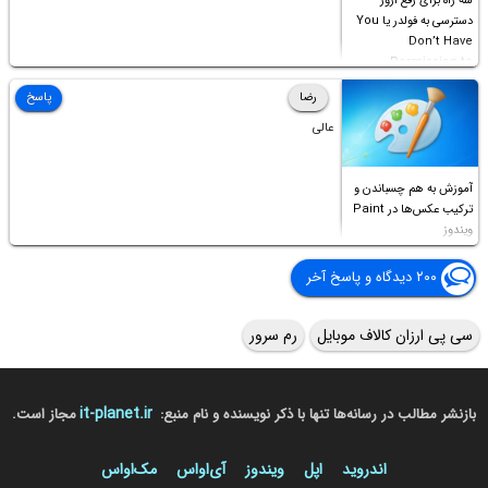
سه راه برای رفع ارور
دسترسی به فولدر یا You
Don’t Have
Permission to
Access this folder
رضا
پاسخ
عالی
آموزش به هم چسباندن و
ترکیب عکس‌ها در Paint
ویندوز
۲۰۰ دیدگاه و پاسخ آخر
سی پی ارزان کالاف موبایل
رم سرور
it-planet.ir
بازنشر مطالب در رسانه‌ها تنها با ذکر نویسنده و نام منبع:
مجاز است.
اندروید
اپل
ویندوز
آی‌او‌اس
مک‌او‌اس