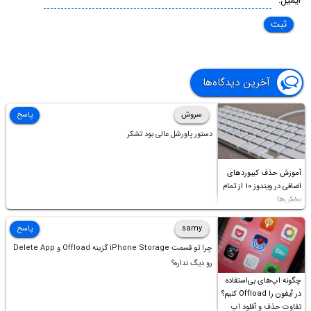
ایمیل:
آخرین دیدگاه‌ها
سروش
پاسخ
دستور پاورشل عالی بود تشکر
آموزش حذف کیبوردهای
اضافی در ویندوز ۱۰ از تمام
بخش‌ها
samy
پاسخ
چرا تو قسمت iPhone Storage گزینه Offload و Delete App
رو دیگ نداره؟
چگونه اپ‌های بی‌استفاده
در آیفون را Offload کنیم؟
تفاوت حذف و آفلود اپ