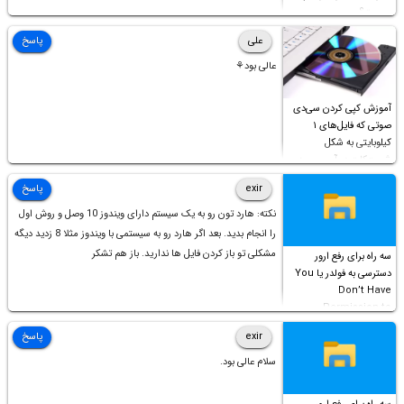
چیست؟
علی
پاسخ
عالی بود⚘
آموزش کپی کردن سی‌دی
صوتی که فایل‌های ۱
کیلوبایتی به شکل
شورت‌کات در آن موجود
است!
exir
پاسخ
نکته: هارد تون رو به یک سیستم دارای ویندوز 10 وصل و روش اول
را انجام بدید. بعد اگر هارد رو به سیستمی با ویندوز مثلا 8 زدید دیگه
مشکلی تو باز کردن فایل ها ندارید. باز هم تشکر
سه راه برای رفع ارور
دسترسی به فولدر یا You
Don’t Have
Permission to
Access this folder
exir
پاسخ
سلام عالی بود.