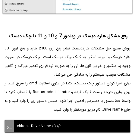
رفع مشکل هارد دیسک در ویندوز 7 و 10 و 11 با چک دیسک
روش بعدی حل مشکلات هارددیسک نظیر رفع ارور 2100 هارد و رفع ارور 301
هارد دیسک و غیره، اسکن به کمک چک دیسک است. چک دیسک در صورت
وجود بد سکتور و خرابی فایل‌ها، آن را به صورت نرم‌افزاری تعمیر می‌کند و گاهی
مشکلات عجیب سیستم را به سادگی حل می‌کند.
برای اجرا کردن دستور چک دیسک، ابتدا در منوی استارت cmd را سرچ کنید و
روی اولین نتیجه راست کلیک کرده و Run as administrator را انتخاب کنید تا
واسط خط دستور با دسترسی ادمین اجرا شود. سپس دستور زیر را وارد کنید و به
جای Drive Name، نام درایو موردنظر را وارد کنید:
chkdsk Drive Name:/f/x/r