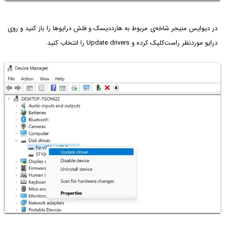
در دیوایس منیجر شاخه‌ی مربوط به هارددیسک و فلش درایوها را باز کنید و روی
درایو موردنظر راست‌کلیک کرده و Update drivers را انتخاب کنید.