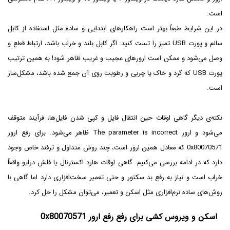
است.
در این شرایط طبعاً بهتر است راهکارهای ابتدایی و ساده مثل استفاده از کابل
سالم و پورت USB تمیز را تست کنید. اگر کابل بلند و خراب باشد، ارتباط قطع و
وصل می‌شود و ممکن است ارورهای عجیب و غریب ظاهر شود! به همین ترتیب
پورت USB که گرد و خاک یا چربی و رطوبت روی آن جمع شده باشد، مشکل‌ساز
است.
نکته‌ی دیگر گاهی اوقات حین انتقال فایل و کپی شدن فایل‌ها، فرآیند متوقف
می‌شود و ارور The parameter is incorrect ظاهر می‌شود. برای رفع ارور
0x80070571 که معادل همین ارور است، چند روش متداول و ترفند خاص وجود
دارد که در ادامه بررسی می‌کنیم. گاهی اوقات هارد اکسترنال یا فلش درایو واقعاً
خراب است و نیاز به رفع بد سکتور و حتی تعمیر سخت‌افزاری دارد اما گاهی با
روش‌های ساده نرم‌افزاری مثل اسکن و تعمیر، می‌توان مشکل را حل کرد.
اسکن و ویروس کشی برای رفع رفع ارور 0x80070571