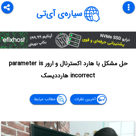
سیاره‌ی آی‌تی
حل مشکل با هارد اکسترنال و ارور parameter is
incorrect هارددیسک
آخرین نظرات
مطالب مرتبط