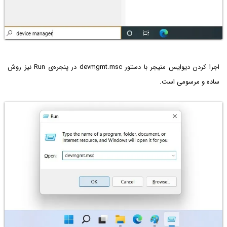
اجرا کردن دیوایس منیجر با دستور devmgmt.msc در پنجره‌ی Run نیز روش
ساده و مرسومی است.