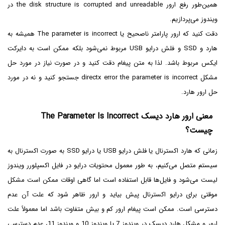
همین‌طور رفع ارور the disk structure is corrupted and unreadable در
ویندوز می‌پردازیم.
دقت کنید که ارور پارامتر ناصحیح یا The parameter is incorrect همیشه به
هارد و SSD و فلش درایو USB مربوط نمی‌شود بلکه ممکن است به دایرکت
ایکس مربوط باشد. لذا به متن پیغام دقت کنید و در صورت نیاز در مورد حل
مشکل directx error the parameter is incorrect جستجو کنید و نه در مورد
حل ارور هارد.
معنی ارور هارد دیسک The Parameter Is Incorrect
چیست؟
زمانی که هارد اکسترنال یا فلش درایو USB یا درایو SSD به صورت اکسترنال به
سیستم متصل می‌کنیم، به طور معمول محتویات درایو در فایل اکسپلورر ویندوز
لیست می‌شود و فایل‌ها قابل استفاده است اما گاهی اوقات ممکن است مشکل
موقتی برای درایو اکسترنال پیش بیاید و ارور ظاهر شود که علت آن عدم
دسترسی است. ممکن است پیغام ارور کم و بیش متفاوت باشد اما معمولاً علت
ارور و مشکل هارد دیسک در ویندوز 7 یا ویندوز 10 و ویندوز 11، عدم دسترسی