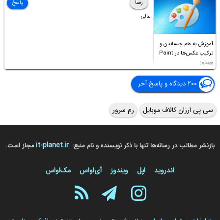
رضا
پاسخ
عالی
آموزش به هم چسباندن و
ترکیب عکس‌ها در Paint
ویندوز
۲۰۰ دیدگاه و پاسخ آخر
سی پی ارزان کالاف موبایل
رم سرور
it-planet.ir
بازنشر مطالب در رسانه‌ها تنها با ذکر نویسنده و نام منبع:
مجاز است.
اندروید
اپل
ویندوز
آی‌او‌اس
مک‌او‌اس