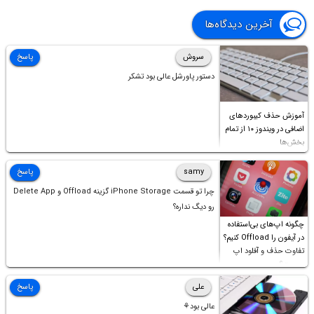
آخرین دیدگاه‌ها
سروش
پاسخ
دستور پاورشل عالی بود تشکر
آموزش حذف کیبوردهای
اضافی در ویندوز ۱۰ از تمام
بخش‌ها
samy
پاسخ
چرا تو قسمت iPhone Storage گزینه Offload و Delete App
رو دیگ نداره؟
چگونه اپ‌های بی‌استفاده
در آیفون را Offload کنیم؟
تفاوت حذف و آفلود اپ
چیست؟
علی
پاسخ
عالی بود⚘