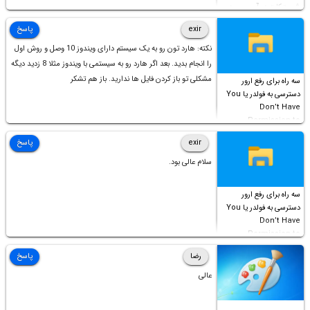
شورت‌کات در آن موجود
است!
exir
پاسخ
نکته: هارد تون رو به یک سیستم دارای ویندوز 10 وصل و روش اول
را انجام بدید. بعد اگر هارد رو به سیستمی با ویندوز مثلا 8 زدید دیگه
مشکلی تو باز کردن فایل ها ندارید. باز هم تشکر
سه راه برای رفع ارور
دسترسی به فولدر یا You
Don’t Have
Permission to
Access this folder
exir
پاسخ
سلام عالی بود.
سه راه برای رفع ارور
دسترسی به فولدر یا You
Don’t Have
Permission to
Access this folder
رضا
پاسخ
عالی