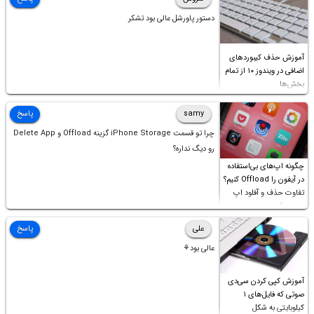
دستور پاورشل عالی بود تشکر
آموزش حذف کیبوردهای
اضافی در ویندوز ۱۰ از تمام
بخش‌ها
samy
پاسخ
چرا تو قسمت iPhone Storage گزینه Offload و Delete App
رو دیگ نداره؟
چگونه اپ‌های بی‌استفاده
در آیفون را Offload کنیم؟
تفاوت حذف و آفلود اپ
چیست؟
علی
پاسخ
عالی بود⚘
آموزش کپی کردن سی‌دی
صوتی که فایل‌های ۱
کیلوبایتی به شکل