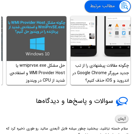
مطالب مرتبط
چگونه مقالات پیشنهادی را از تب
حل مشکل wmiprvse.exe یا
جدید مرورگر Google Chrome در
WMI Provider Host و استفاده‌ی
و
اندروید و iOS حذف کنیم؟
شدید از CPU در ویندوز
ا
سوالات و پاسخ‌ها و دیدگاه‌ها
آرمان
سلام خسته نباشید، ببخشید چطور میشه فایل 3بعدی سالید رو طوری ذخیره کرد که