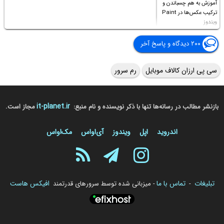
آموزش به هم چسباندن و
ترکیب عکس‌ها در Paint
ویندوز
۲۰۰ دیدگاه و پاسخ آخر
سی پی ارزان کالاف موبایل
رم سرور
it-planet.ir
بازنشر مطالب در رسانه‌ها تنها با ذکر نویسنده و نام منبع:
مجاز است.
اندروید
اپل
ویندوز
آی‌او‌اس
مک‌او‌اس
تبلیغات
تماس با ما
افیکس هاست
-
- میزبانی شده توسط سرورهای قدرتمند