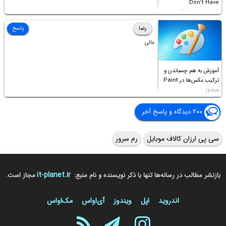
Don’t Have
Permission to
Access this folder
رضا
پاسخ
عالی
آموزش به هم چسباندن و
ترکیب عکس‌ها در Paint
ویندوز
۲۰۰ دیدگاه و پاسخ آخر
سی پی ارزان کالاف موبایل
رم سرور
it-planet.ir
بازنشر مطالب در رسانه‌ها تنها با ذکر نویسنده و نام منبع:
مجاز است.
اندروید
اپل
ویندوز
آی‌او‌اس
مک‌او‌اس