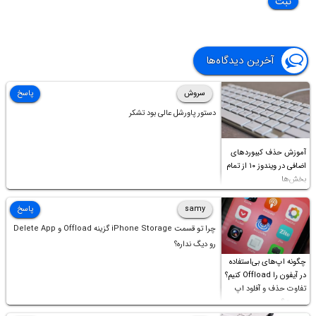
آخرین دیدگاه‌ها
سروش
پاسخ
دستور پاورشل عالی بود تشکر
آموزش حذف کیبوردهای
اضافی در ویندوز ۱۰ از تمام
بخش‌ها
samy
پاسخ
چرا تو قسمت iPhone Storage گزینه Offload و Delete App
رو دیگ نداره؟
چگونه اپ‌های بی‌استفاده
در آیفون را Offload کنیم؟
تفاوت حذف و آفلود اپ
چیست؟