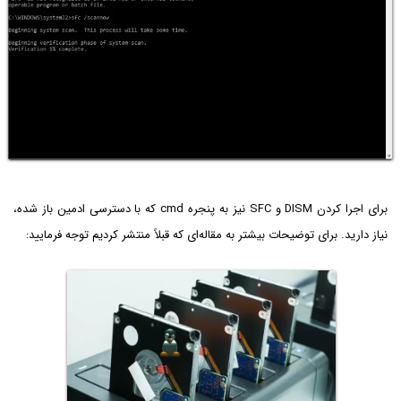
برای اجرا کردن DISM و SFC نیز به پنجره cmd که با دسترسی ادمین باز شده،
نیاز دارید. برای توضیحات بیشتر به مقاله‌ای که قبلاً منتشر کردیم توجه فرمایید: