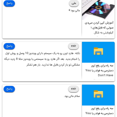
علی
پاسخ
عالی بود⚘
آموزش کپی کردن سی‌دی
صوتی که فایل‌های ۱
کیلوبایتی به شکل
شورت‌کات در آن موجود
است!
exir
پاسخ
نکته: هارد تون رو به یک سیستم دارای ویندوز 10 وصل و روش اول
را انجام بدید. بعد اگر هارد رو به سیستمی با ویندوز مثلا 8 زدید دیگه
مشکلی تو باز کردن فایل ها ندارید. باز هم تشکر
سه راه برای رفع ارور
دسترسی به فولدر یا You
Don’t Have
Permission to
Access this folder
exir
پاسخ
سلام عالی بود.
سه راه برای رفع ارور
دسترسی به فولدر یا You