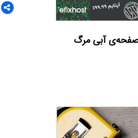
های رفع ارور Store Data Struc­ture Cor­rup­tion صفحه‌ی آبی مرگ