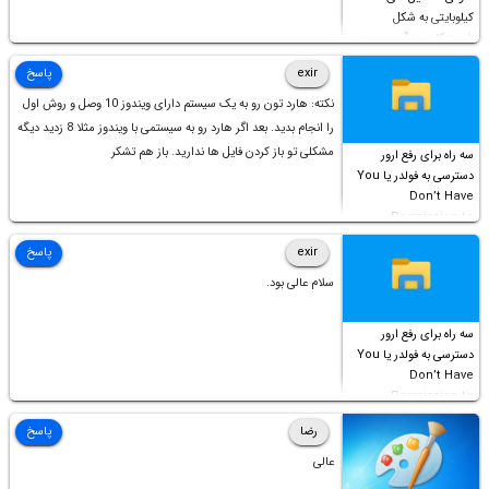
کیلوبایتی به شکل
شورت‌کات در آن موجود
است!
exir
پاسخ
نکته: هارد تون رو به یک سیستم دارای ویندوز 10 وصل و روش اول
را انجام بدید. بعد اگر هارد رو به سیستمی با ویندوز مثلا 8 زدید دیگه
مشکلی تو باز کردن فایل ها ندارید. باز هم تشکر
سه راه برای رفع ارور
دسترسی به فولدر یا You
Don’t Have
Permission to
Access this folder
exir
پاسخ
سلام عالی بود.
سه راه برای رفع ارور
دسترسی به فولدر یا You
Don’t Have
Permission to
Access this folder
رضا
پاسخ
عالی