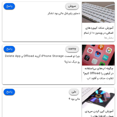
سروش
پاسخ
دستور پاورشل عالی بود تشکر
آموزش حذف کیبوردهای
اضافی در ویندوز ۱۰ از تمام
بخش‌ها
samy
پاسخ
چرا تو قسمت iPhone Storage گزینه Offload و Delete App
رو دیگ نداره؟
چگونه اپ‌های بی‌استفاده
در آیفون را Offload کنیم؟
تفاوت حذف و آفلود اپ
چیست؟
علی
پاسخ
عالی بود⚘
آموزش کپی کردن سی‌دی
صوتی که فایل‌های ۱