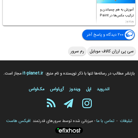
آموزش به هم چسباندن و
ترکیب عکس‌ها در Paint
ویندوز
۲۰۰ دیدگاه و پاسخ آخر
سی پی ارزان کالاف موبایل
رم سرور
it-planet.ir
بازنشر مطالب در رسانه‌ها تنها با ذکر نویسنده و نام منبع:
مجاز است.
اندروید
اپل
ویندوز
آی‌او‌اس
مک‌او‌اس
تبلیغات
تماس با ما
افیکس هاست
-
- میزبانی شده توسط سرورهای قدرتمند