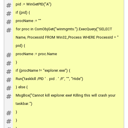
pid := WinGetPID("A")
if (pid) {
procName := ""
for proc in ComObjGet("winmgmts:").ExecQuery("SELECT
Name, ProcessId FROM Win32_Process WHERE ProcessId = "
pid) {
procName := proc.Name
}
if (procName != "explorer.exe") {
Run('taskkill /PID ' . pid . ' /F', "", "Hide")
} else {
MsgBox("Cannot kill explorer.exe! Killing this will crash your
taskbar.")
}
}