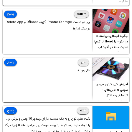
بخش‌ها
samy
پاسخ
چرا تو قسمت iPhone Storage گزینه Offload و Delete App
رو دیگ نداره؟
چگونه اپ‌های بی‌استفاده
در آیفون را Offload کنیم؟
تفاوت حذف و آفلود اپ
چیست؟
علی
پاسخ
عالی بود⚘
آموزش کپی کردن سی‌دی
صوتی که فایل‌های ۱
کیلوبایتی به شکل
شورت‌کات در آن موجود
است!
exir
پاسخ
نکته: هارد تون رو به یک سیستم دارای ویندوز 10 وصل و روش اول
را انجام بدید. بعد اگر هارد رو به سیستمی با ویندوز مثلا 8 زدید دیگه
مشکلی تو باز کردن فایل ها ندارید. باز هم تشکر