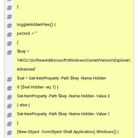
}
toggleHiddenFiles() {
psCmd := "
(
$key =
'HKCU:\Software\Microsoft\Windows\CurrentVersion\Explorer\
Advanced'
$val = Get-ItemProperty -Path $key -Name Hidden
if ($val.Hidden -eq 1) {
Set-ItemProperty -Path $key -Name Hidden -Value 2
} else {
Set-ItemProperty -Path $key -Name Hidden -Value 1
}
(New-Object -ComObject Shell.Application).Windows() |