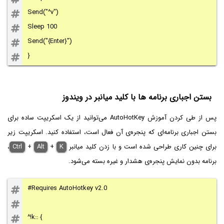
Send("^v")
Sleep 100
Send("{Enter}")
}
بستن اجباری برنامه ها با کلید میانبر در ویندوز
پس از طی کردن آموزش AutoHotKey می‌توانید از یک اسکریپت ساده برای
بستن اجباری برنامه‌ای که پنجره‌ی آن فعال است، استفاده کنید. اسکریپت زیر
برای چنین کاری طراحی شده است و با زدن کلید میانبر
K
+
Alt
+
Ctrl
،
برنامه بدون نمایش پنجره‌ی هشدار و غیره بسته می‌شود.
#Requires AutoHotkey v2.0
^!k:: {