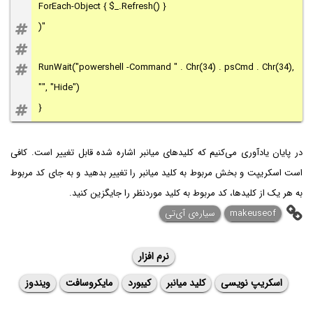
ForEach-Object { $_.Refresh() }
)"
RunWait("powershell -Command " . Chr(34) . psCmd . Chr(34),
"", "Hide")
}
در پایان یادآوری می‌کنیم که کلیدهای میانبر اشاره شده قابل تغییر است. کافی
است اسکریپت و بخش مربوط به کلید میانبر را تغییر بدهید و به جای کد مربوط
به هر یک از کلیدها، کد مربوط به کلید موردنظر را جایگزین کنید.
makeuseof
سیاره‌ی آی‌تی
نرم افزار
اسکریپ نویسی
کلید میانبر
کیبورد
مایکروسافت
ویندوز