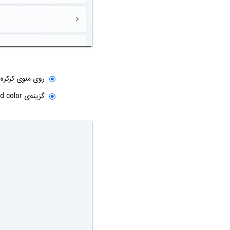
روی منوی کرکره‌ای روبروی r background
گزینه‌ی Solid color که به معنی رنگ ساده و یکنواخت است را انتخاب کنید.