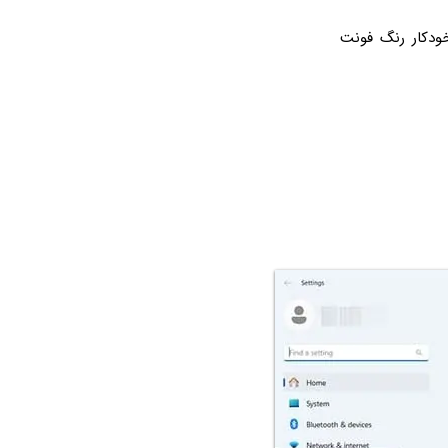
ن پس‌زمینه است چرا که ویندوز ۱۱ به صورت خودکار رنگ فونت