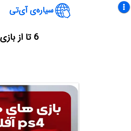
سیاره‌ی آی‌تی
6 تا از بازی های دو نفره ps4 آفلاین [+داستان بازی و حجم]