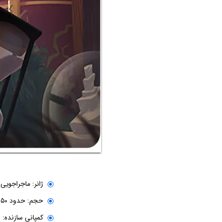
ژانر: ماجراجویی
حجم: حدود ۵۰ گیگابایت
کمپانی سازنده: Hazelight Studios