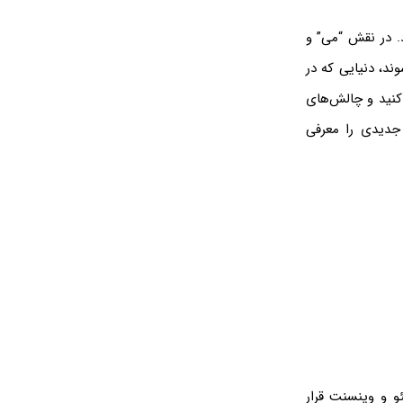
ود. در نقش “می” و
ند، دنیایی که در
کنید و چالش‌های
جدیدی را معرفی
لئو و وینسنت قرار