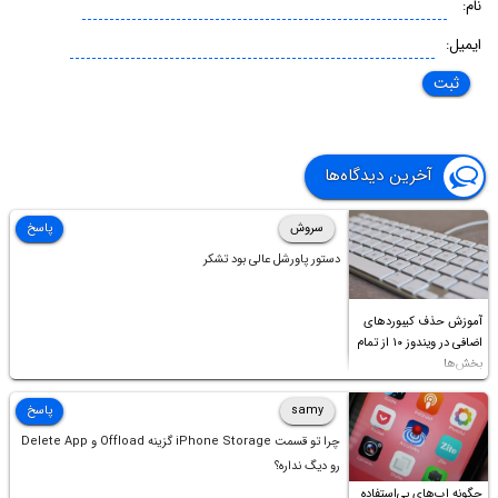
نام:
ایمیل:
آخرین دیدگاه‌ها
سروش
پاسخ
دستور پاورشل عالی بود تشکر
آموزش حذف کیبوردهای
اضافی در ویندوز ۱۰ از تمام
بخش‌ها
samy
پاسخ
چرا تو قسمت iPhone Storage گزینه Offload و Delete App
رو دیگ نداره؟
چگونه اپ‌های بی‌استفاده