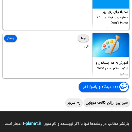
سه راه برای رفع ارور
دسترسی به فولدر یا You
Don’t Have
Permission to
Access this folder
رضا
پاسخ
عالی
آموزش به هم چسباندن و
ترکیب عکس‌ها در Paint
ویندوز
۲۰۰ دیدگاه و پاسخ آخر
سی پی ارزان کالاف موبایل
رم سرور
it-planet.ir
بازنشر مطالب در رسانه‌ها تنها با ذکر نویسنده و نام منبع:
مجاز است.