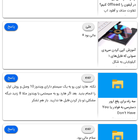
در آیفون را Offload کنیم؟
تفاوت حذف و آفلود اپ
چیست؟
علی
پاسخ
عالی بود⚘
آموزش کپی کردن سی‌دی
صوتی که فایل‌های ۱
کیلوبایتی به شکل
شورت‌کات در آن موجود
است!
exir
پاسخ
نکته: هارد تون رو به یک سیستم دارای ویندوز 10 وصل و روش اول
را انجام بدید. بعد اگر هارد رو به سیستمی با ویندوز مثلا 8 زدید دیگه
مشکلی تو باز کردن فایل ها ندارید. باز هم تشکر
سه راه برای رفع ارور
دسترسی به فولدر یا You
Don’t Have
Permission to
Access this folder
exir
پاسخ
سلام عالی بود.