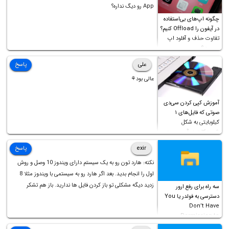
App رو دیگ نداره؟
چگونه اپ‌های بی‌استفاده
در آیفون را Offload کنیم؟
تفاوت حذف و آفلود اپ
چیست؟
علی
پاسخ
عالی بود⚘
آموزش کپی کردن سی‌دی
صوتی که فایل‌های ۱
کیلوبایتی به شکل
شورت‌کات در آن موجود
است!
exir
پاسخ
نکته: هارد تون رو به یک سیستم دارای ویندوز 10 وصل و روش
اول را انجام بدید. بعد اگر هارد رو به سیستمی با ویندوز مثلا 8
زدید دیگه مشکلی تو باز کردن فایل ها ندارید. باز هم تشکر
سه راه برای رفع ارور
دسترسی به فولدر یا You
Don’t Have
Permission to
Access this folder