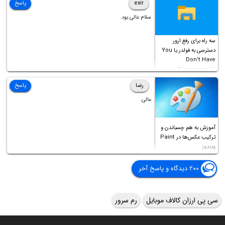
exir
پاسخ
سلام عالی بود.
سه راه برای رفع ارور
دسترسی به فولدر یا You
Don’t Have
Permission to
Access this folder
رضا
پاسخ
عالی
آموزش به هم چسباندن و
ترکیب عکس‌ها در Paint
ویندوز
۲۰۰ دیدگاه و پاسخ آخر
سی پی ارزان کالاف موبایل
رم سرور