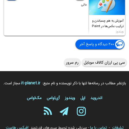
عالی
آموزش به هم چسباندن و
ترکیب عکس‌ها در Paint
ویندوز
۲۰۰ دیدگاه و پاسخ آخر
سی پی ارزان کالاف موبایل
رم سرور
it-planet.ir
بازنشر مطالب در رسانه‌ها تنها با ذکر نویسنده و نام منبع:
مجاز است.
اندروید
اپل
ویندوز
آی‌او‌اس
مک‌او‌اس
تبلیغات
تماس با ما
افیکس هاست
-
- میزبانی شده توسط سرورهای قدرتمند