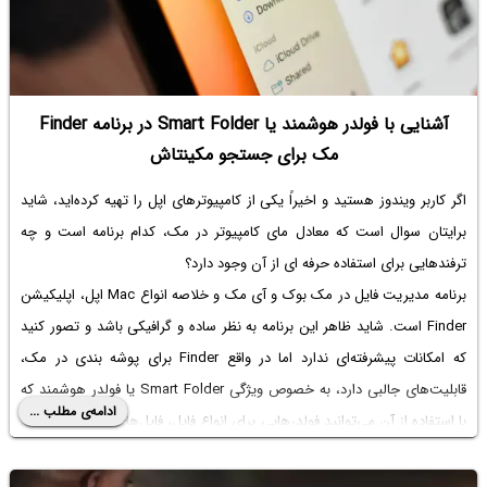
آشنایی با فولدر هوشمند یا Smart Folder در برنامه Finder
مک برای جستجو مکینتاش
اگر کاربر ویندوز هستید و اخیراً یکی از کامپیوترهای اپل را تهیه کرده‌اید، شاید
برایتان سوال است که معادل
مای کامپیوتر در مک
، کدام برنامه است و چه
ترفندهایی برای استفاده حرفه ای از آن وجود دارد؟
برنامه مدیریت فایل در مک بوک و آی مک و خلاصه انواع Mac اپل، اپلیکیشن
Finder است. شاید ظاهر این برنامه به نظر ساده و گرافیکی باشد و تصور کنید
که امکانات پیشرفته‌ای ندارد اما در واقع Finder برای
پوشه بندی در مک
،
قابلیت‌های جالبی دارد، به خصوص ویژگی Smart Folder یا فولدر هوشمند که
ادامه‌ی مطلب ...
با استفاده از آن می‌توانید فولدرهایی برای انواع فایل، فایل‌های حجیم، فایل‌های
دانلودی، عکس و اسکرین‌شات و غیره بسازید.
در این مقاله به نحوه ساخت فولدر هوشمند برای دسترسی سریع به فایل‌ها در