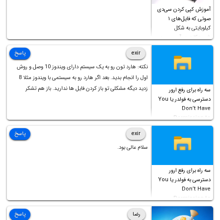
آموزش کپی کردن سی‌دی
صوتی که فایل‌های ۱
کیلوبایتی به شکل
شورت‌کات در آن موجود
است!
exir
پاسخ
نکته: هارد تون رو به یک سیستم دارای ویندوز 10 وصل و روش
اول را انجام بدید. بعد اگر هارد رو به سیستمی با ویندوز مثلا 8
زدید دیگه مشکلی تو باز کردن فایل ها ندارید. باز هم تشکر
سه راه برای رفع ارور
دسترسی به فولدر یا You
Don’t Have
Permission to
Access this folder
exir
پاسخ
سلام عالی بود.
سه راه برای رفع ارور
دسترسی به فولدر یا You
Don’t Have
Permission to
Access this folder
رضا
پاسخ