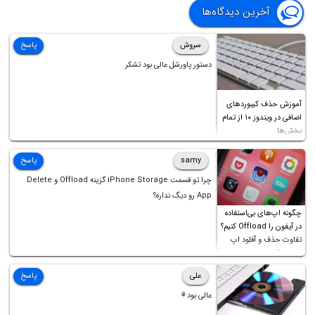
آخرین دیدگاه‌ها
سروش
پاسخ
دستور پاورشل عالی بود تشکر
آموزش حذف کیبوردهای
اضافی در ویندوز ۱۰ از تمام
بخش‌ها
samy
پاسخ
چرا تو قسمت iPhone Storage گزینه Offload و Delete
App رو دیگ نداره؟
چگونه اپ‌های بی‌استفاده
در آیفون را Offload کنیم؟
تفاوت حذف و آفلود اپ
چیست؟
علی
پاسخ
عالی بود⚘