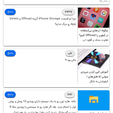
بخش‌ها
samy
پاسخ
چرا تو قسمت iPhone Storage گزینه Offload و Delete
App رو دیگ نداره؟
چگونه اپ‌های بی‌استفاده
در آیفون را Offload کنیم؟
تفاوت حذف و آفلود اپ
چیست؟
علی
پاسخ
عالی بود⚘
آموزش کپی کردن سی‌دی
صوتی که فایل‌های ۱
کیلوبایتی به شکل
شورت‌کات در آن موجود
است!
exir
پاسخ
نکته: هارد تون رو به یک سیستم دارای ویندوز 10 وصل و روش
اول را انجام بدید. بعد اگر هارد رو به سیستمی با ویندوز مثلا 8
زدید دیگه مشکلی تو باز کردن فایل ها ندارید. باز هم تشکر