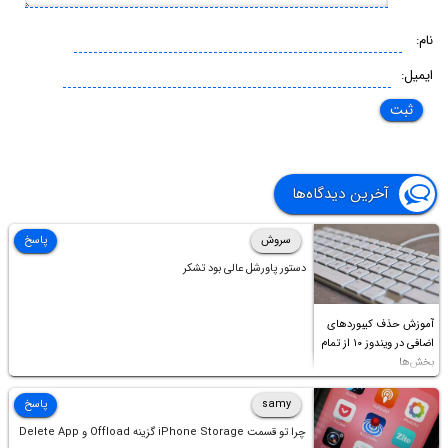
نام:
ایمیل:
آخرین دیدگاه‌ها
سروش
پاسخ
دستور پاورشل عالی بود تشکر
آموزش حذف کیبوردهای
اضافی در ویندوز ۱۰ از تمام
بخش‌ها
samy
پاسخ
چرا تو قسمت iPhone Storage گزینه Offload و Delete App