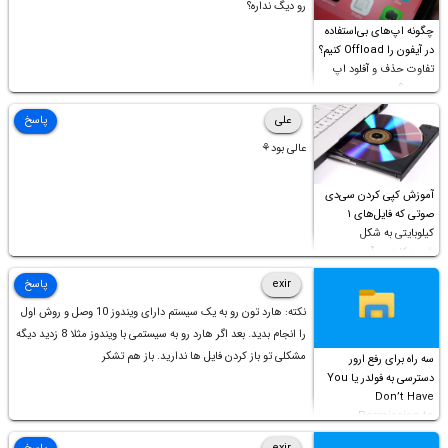
رو دیگ نداره؟
چگونه اپ‌های بی‌استفاده
در آیفون را Offload کنیم؟
تفاوت حذف و آفلود اپ
چیست؟
علی
پاسخ
عالی بود⚘
آموزش کپی کردن سی‌دی
صوتی که فایل‌های ۱
کیلوبایتی به شکل
شورت‌کات در آن موجود
است!
exir
پاسخ
نکته: هارد تون رو به یک سیستم دارای ویندوز 10 وصل و روش اول
را انجام بدید. بعد اگر هارد رو به سیستمی با ویندوز مثلا 8 زدید دیگه
مشکلی تو باز کردن فایل ها ندارید. باز هم تشکر
سه راه برای رفع ارور
دسترسی به فولدر یا You
Don’t Have
Permission to
Access this folder