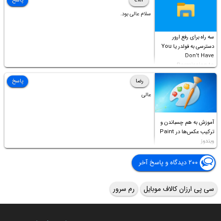
exir
پاسخ
سلام عالی بود.
سه راه برای رفع ارور
دسترسی به فولدر یا You
Don’t Have
Permission to
Access this folder
رضا
پاسخ
عالی
آموزش به هم چسباندن و
ترکیب عکس‌ها در Paint
ویندوز
۲۰۰ دیدگاه و پاسخ آخر
سی پی ارزان کالاف موبایل
رم سرور