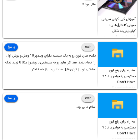
عالی بود⚘
آموزش کپی کردن سی‌دی
صوتی که فایل‌های ۱
کیلوبایتی به شکل
شورت‌کات در آن موجود
است!
exir
پاسخ
نکته: هارد تون رو به یک سیستم دارای ویندوز 10 وصل و روش اول
را انجام بدید. بعد اگر هارد رو به سیستمی با ویندوز مثلا 8 زدید دیگه
مشکلی تو باز کردن فایل ها ندارید. باز هم تشکر
سه راه برای رفع ارور
دسترسی به فولدر یا You
Don’t Have
Permission to
Access this folder
exir
پاسخ
سلام عالی بود.
سه راه برای رفع ارور
دسترسی به فولدر یا You
Don’t Have
Permission to