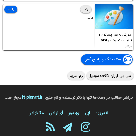
Access this folder
رضا
پاسخ
عالی
آموزش به هم چسباندن و
ترکیب عکس‌ها در Paint
ویندوز
۲۰۰ دیدگاه و پاسخ آخر
سی پی ارزان کالاف موبایل
رم سرور
it-planet.ir
بازنشر مطالب در رسانه‌ها تنها با ذکر نویسنده و نام منبع:
مجاز است.
اندروید
اپل
ویندوز
آی‌او‌اس
مک‌او‌اس