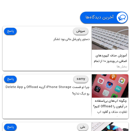
آخرین دیدگاه‌ها
سروش
پاسخ
دستور پاورشل عالی بود تشکر
آموزش حذف کیبوردهای
اضافی در ویندوز ۱۰ از تمام
بخش‌ها
samy
پاسخ
چرا تو قسمت iPhone Storage گزینه Offload و Delete App
رو دیگ نداره؟
چگونه اپ‌های بی‌استفاده
در آیفون را Offload کنیم؟
تفاوت حذف و آفلود اپ
چیست؟
علی
پاسخ