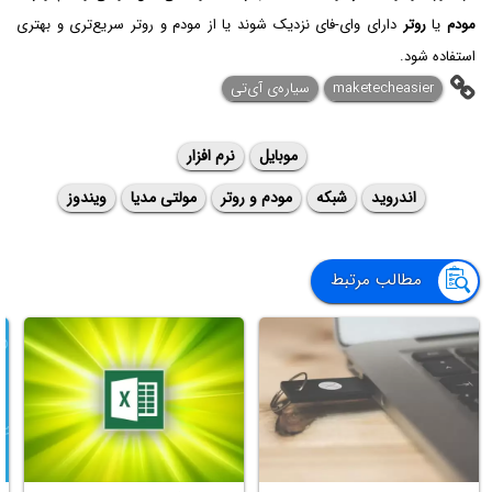
مودم
یا
روتر
دارای وای-فای نزدیک شوند یا از مودم و روتر سریع‌تری و بهتری
استفاده شود.
maketecheasier
سیاره‌ی آی‌تی
موبایل
نرم افزار
اندروید
شبکه
مودم و روتر
مولتی مدیا
ویندوز
مطالب مرتبط