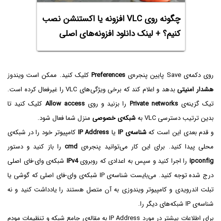
چگونه روی VLC افزونه یا اکستنشن نصب
کنیم؟ + لینک دانلود افزونه‌های اصلی
روی دکمه‌ی Save پایین پنجره‌ی
Preferences
کلیک کنید. ممکن است ویندوز
هشدار امنیتی
بدهد و اعلام کند که برخی ویژگی‌های VLC را غیرفعال کرده است.
تیک گزینه‌ی
Private networks
را بزنید و روی
Allow access
کلیک کنید تا
بدین ترتیب دسترسی VLC به
شبکه‌ی خصوصی
منزل شما فعال شود.
و قدم بعدی این است که
شناسه‌ی IP
یا
IP Address
کامپیوتر خود را در شبکه‌ی
محلی پیدا کنید. برای این کار می‌توانید پنجره‌ی
cmd
را باز کنید و دستور
ipconfig
را اجرا کنید و سپس به اعدادی که روبروی
IPv4
شبکه‌ی وای-فای اصلی
درج شده توجه کنید. می‌بایست شناسه‌ی IP شبکه‌ی وای-فای اصلی که گوشی یا
تبلت اندرویدی و کامپیوتر ویندوزی به آن متصل هستند را یادداشت کنید و نه
شناسه‌ی IP شبکه‌های دیگر را.
برای اطلاعات بیشتر در مورد IP Address به مقاله‌ی جامع شبکه و تنظیمات مودم