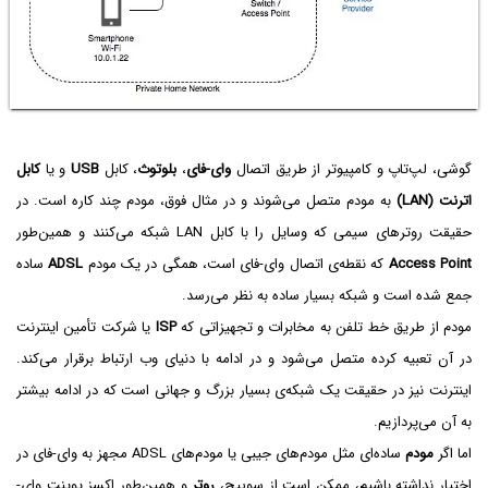
گوشی، لپ‌تاپ و کامپیوتر از طریق اتصال
وای-فای
،
بلوتوث
، کابل
USB
و یا
کابل
اترنت
(LAN)
به مودم متصل می‌شوند و در مثال فوق، مودم چند کاره است. در
حقیقت روترهای سیمی که وسایل را با کابل LAN شبکه می‌کنند و همین‌طور
Access Point
که نقطه‌ی اتصال وای-فای است، همگی در یک مودم
ADSL
ساده
جمع شده است و شبکه بسیار ساده به نظر می‌رسد.
مودم از طریق خط تلفن به مخابرات و تجهیزاتی که
ISP
یا شرکت تأمین اینترنت
در آن تعبیه کرده متصل می‌شود و در ادامه با دنیای وب ارتباط برقرار می‌کند.
اینترنت نیز در حقیقت یک شبکه‌ی بسیار بزرگ و جهانی است که در ادامه بیشتر
به آن می‌پردازیم.
اما اگر
مودم
ساده‌ای مثل مودم‌های جیبی یا مودم‌های ADSL مجهز به وای-فای در
اختیار نداشته باشیم، ممکن است از سوییچ،
روتر
و همین‌طور اکسز پوینت وای-