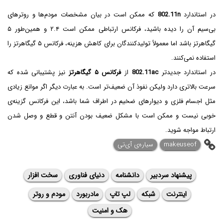
در استاندارد
802.11n
که ممکن است در بیان مشخصات مودم‌ها و روترهای
بی‌سیم آن را دیده باشید، فرکانس ارتباطی ممکن است ۲.۴ و همین‌طور ۵
گیگاهرتز باشد اما معمولاً تولیدکنندگان برای کاهش هزینه، فرکانس ۵ گیگاهرتز را
استفاده نمی‌کنند.
در استاندارد جدیدتر
802.11ac
از
فرکانس ۵ گیگاهرتز
نیز پشتیبانی شده که
سرعت بالاتری دارد ولیکن نفوذ آن ضعیف‌تر است. به عبارت دیگر اگر موانع زیادی
مثل اجسام فلزی و دیوارهای ضخیم در اطراف شما باشد، این فرکانس گزینه‌ی
خوبی نیست و ممکن است با مشکل ضعیف بودن آنتن و قطع و وصل شدن
ارتباط مواجه شوید.
makeuseof
سیاره‌ی آی‌تی
پیشنهاد سردبیر
دانشنامه
دنیای فناوری
سخت افزار
اینترنت
شبکه
لپ تاپ
مادربورد
مودم و روتر
هک و امنیت