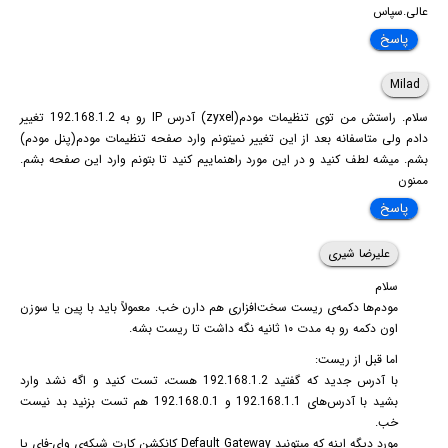
عالی.سپاس
پاسخ
Milad
سلام. راستش من توی تنظیمات مودم(zyxel) آدرس IP رو به 192.168.1.2 تغییر
دادم ولی متاسفانه بعد از این تغییر نمیتونم وارد صفحه تنظیمات مودم(پنل مودم)
بشم. میشه لطف کنید و در این مورد راهنماییم کنید تا بتونم وارد این صفحه بشم.
ممنون
پاسخ
علیرضا شیری
سلام
مودم‌ها دکمه‌ی ریست سخت‌افزاری هم دارن خب. معمولاً باید با پین یا سوزن
اون دکمه رو به مدت ۱۰ ثانیه نگه داشت تا ریست بشه.
اما قبل از ریست:
با آدرس جدید که گفتید 192.168.1.2 هست، تست کنید و اگه نشد وارد
بشید با آدرس‌های 192.168.1.1 و 192.168.0.1 هم تست بزنید بد نیست
خب.
مورد دیگه اینه که میتونید Default Gateway کانکشن کارت شبکه‌ی وای-فای یا