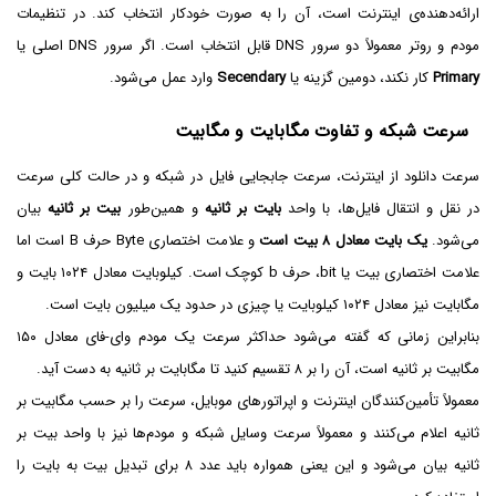
ارائه‌دهنده‌ی اینترنت است، آن را به صورت خودکار انتخاب کند. در تنظیمات
مودم و روتر معمولاً دو سرور DNS قابل انتخاب است. اگر سرور DNS اصلی یا
Primary
کار نکند، دومین گزینه یا
Secendary
وارد عمل می‌شود.
سرعت شبکه و تفاوت مگابایت و مگابیت
سرعت دانلود از اینترنت، سرعت جابجایی فایل در شبکه و در حالت کلی سرعت
در نقل و انتقال فایل‌ها، با واحد
بایت بر ثانیه
و همین‌طور
بیت بر ثانیه
بیان
می‌شود.
یک بایت معادل ۸ بیت است
و علامت اختصاری Byte حرف B است اما
علامت اختصاری بیت یا bit، حرف b کوچک است. کیلوبایت معادل ۱۰۲۴ بایت و
مگابایت نیز معادل ۱۰۲۴ کیلوبایت یا چیزی در حدود یک میلیون بایت است.
بنابراین زمانی که گفته می‌شود حداکثر سرعت یک مودم وای-فای معادل ۱۵۰
مگابیت بر ثانیه است، آن را بر ۸ تقسیم کنید تا مگابایت بر ثانیه به دست آید.
معمولاً تأمین‌کنندگان اینترنت و اپراتورهای موبایل، سرعت را بر حسب مگابیت بر
ثانیه اعلام می‌کنند و معمولاً سرعت وسایل شبکه و مودم‌ها نیز با واحد بیت بر
ثانیه بیان می‌شود و این یعنی همواره باید عدد ۸ برای تبدیل بیت به بایت را