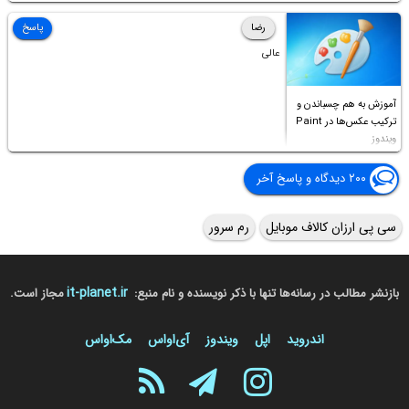
Access this folder
رضا
پاسخ
عالی
آموزش به هم چسباندن و
ترکیب عکس‌ها در Paint
ویندوز
۲۰۰ دیدگاه و پاسخ آخر
سی پی ارزان کالاف موبایل
رم سرور
it-planet.ir
بازنشر مطالب در رسانه‌ها تنها با ذکر نویسنده و نام منبع:
مجاز است.
اندروید
اپل
ویندوز
آی‌او‌اس
مک‌او‌اس