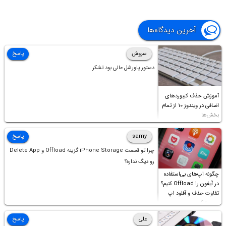
آخرین دیدگاه‌ها
سروش
پاسخ
دستور پاورشل عالی بود تشکر
آموزش حذف کیبوردهای
اضافی در ویندوز ۱۰ از تمام
بخش‌ها
samy
پاسخ
چرا تو قسمت iPhone Storage گزینه Offload و Delete App
رو دیگ نداره؟
چگونه اپ‌های بی‌استفاده
در آیفون را Offload کنیم؟
تفاوت حذف و آفلود اپ
چیست؟
علی
پاسخ