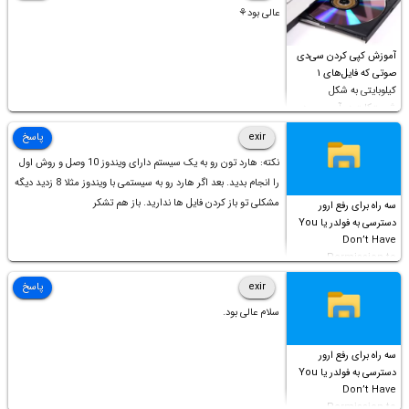
عالی بود⚘
آموزش کپی کردن سی‌دی
صوتی که فایل‌های ۱
کیلوبایتی به شکل
شورت‌کات در آن موجود
است!
exir
پاسخ
نکته: هارد تون رو به یک سیستم دارای ویندوز 10 وصل و روش اول
را انجام بدید. بعد اگر هارد رو به سیستمی با ویندوز مثلا 8 زدید دیگه
مشکلی تو باز کردن فایل ها ندارید. باز هم تشکر
سه راه برای رفع ارور
دسترسی به فولدر یا You
Don’t Have
Permission to
Access this folder
exir
پاسخ
سلام عالی بود.
سه راه برای رفع ارور
دسترسی به فولدر یا You
Don’t Have
Permission to