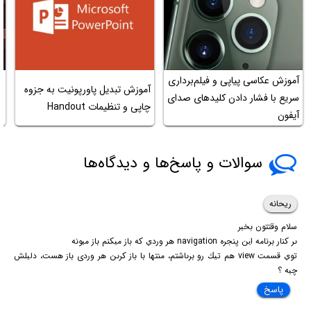
آموزش عکاسی پیاپی و فیلم‌برداری
آ
آموزش تبدیل پاورپونیت به جزوه
سریع با فشار دادن کلیدهای صدای
چاپی و تنظیمات Handout
آیفون
ا
سوالات و پاسخ‌ها و دیدگاه‌ها
ریحانه
سلام وقتتون بخير
ىر كنار برنامه اين پنجره navigation هر وردي كه باز ميكنم باز ميونه
توي قسمت view هم تيك رو برىاشتم، منتها با باز كرىن هر وردى باز هست، دليلش
چيه ؟
پاسخ