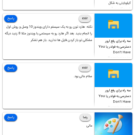
کیلوبایتی به شکل
شورت‌کات در آن موجود
است!
exir
پاسخ
نکته: هارد تون رو به یک سیستم دارای ویندوز 10 وصل و روش اول
را انجام بدید. بعد اگر هارد رو به سیستمی با ویندوز مثلا 8 زدید دیگه
مشکلی تو باز کردن فایل ها ندارید. باز هم تشکر
سه راه برای رفع ارور
دسترسی به فولدر یا You
Don’t Have
Permission to
Access this folder
exir
پاسخ
سلام عالی بود.
سه راه برای رفع ارور
دسترسی به فولدر یا You
Don’t Have
Permission to
Access this folder
رضا
پاسخ
عالی