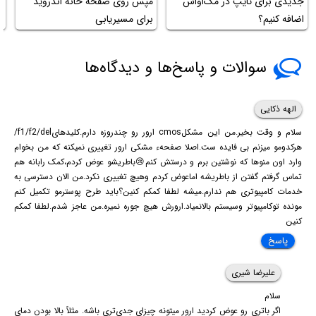
جدیدی برای تایپ در مک‌او‌اس
مپس روی صفحه خانه اندروید
ad
اضافه کنیم؟
برای مسیریابی
سوالات و پاسخ‌ها و دیدگاه‌ها
الهه ذکایی
سلام و وقت بخیر.من این مشکلcmos ارور رو چندروزه دارم.کلیدهایf1/f2/del/
هرکدومو میزنم بی فایده ست.اصلا صفحهء مشکی ارور تغییری نمیکنه که من بخوام
وارد اون منوها که نوشتین برم و درستش کنم😢باطریشو عوض کردم،کمک رابانه هم
تماس گرفتم گفتن از باطریشه اماعوض کردم وهیچ تغییری نکرد.من الان دسترسی به
خدمات کامپیوتری هم ندارم.میشه لطفا کمکم کنین؟باید طرح پوسترمو تکمیل کنم
مونده توکامپیوتر وسیستم بالانمیاد.ارورش هیچ جوره نمیره.من عاجز شدم.لطفا کمکم
کنین
پاسخ
علیرضا شیری
سلام
اگر باتری رو عوض کردید ارور میتونه چیزای جدی‌تری باشه. مثلاً بالا بودن دمای