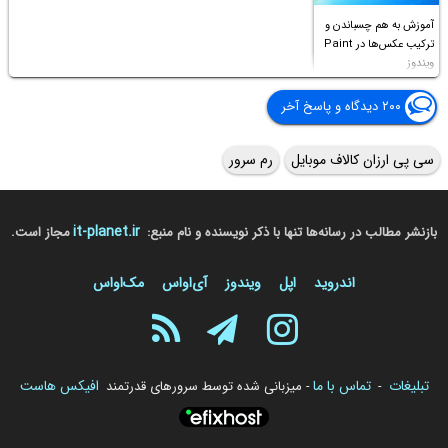
آموزش به هم چسباندن و
ترکیب عکس‌ها در Paint
ویندوز
۲۰۰ دیدگاه و پاسخ آخر
سی پی ارزان کالاف موبایل
رم سرور
it-planet.ir
بازنشر مطالب در رسانه‌ها تنها با ذکر نویسنده و نام منبع:
مجاز است.
اندروید
اپل
ویندوز
آی‌او‌اس
مک‌او‌اس
تبلیغات
تماس با ما
افیکس هاست
-
- میزبانی شده توسط سرورهای قدرتمند