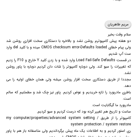
مریم طاهریان
سلام وقت بخیر
دو هفته پیش کامپیوترم روشن نشد و بالاخره با دستکاری سخت افزاری روشن شد
ولی پیام خطای CMOS checksum error-Defaults loaded میده و با کلید del وارد
ست آپ شدیم.
در قسمت Load Fail-Safe Defaults وارد شده و با زدن کلید Y خارج و F10 را زدیم
که تغییرات را سیو کند. ولی دوباره کامپیوتر را شات دان کردیم دوباره با پاور روشن
نشد.
مجددا از طریق دستکاری سخت افزار روشن میشه ولی همان خطای اولیه را می
دهد.
باطری مادربورد را تازه خریدیم و عوض کردیم. پاور نیز چک شد و مطمئنیم که سالم
است.
مادربورد ما گیگابایت است.
ساعت و تاریخ هم تغییر کرده بود که درست کردیم و سیو کردیم.
کامپیوتر را از طریق my computer/properties/advanced system setting /
system protection / system restore
ری استور کردیم و به اطلاعات یک ماه پیش برگرداندیم ولی متاسفانه باز هم با پاور