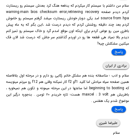
سلام من داشتم با سیستم کار میکردم که یدفعه هنگ کرد بعدش سیستم رو ریستارت
کردم دیدم صفحه warning:main bios checksum error,retrieving recovery
source from hpa امد یکی دوبار خودش ریستارت میشد گرفتم سیستم رو خاموش
کردم بعد چند دقیقه روشنش کردم که دیدم درست شد ،این بگم که یه ماه پیش
باطری مین رو عوض کردم برای اینکه اون موقع امدم گرد و خاک سیستم رو تمیز کنم
دیدم بالا نمیاد هی قطعه ها رو در اوردم گذاشتم سر جاش که درست شد الان فک
میکنین مشکلش چیه?
پاسخ
برادری از ایران
سلام و ادب ؛ متاسفانه بنده هم مشکل خانم زکایی رو دارم و در مرحله اول بلافاصله
همین صفحه سیاه میادش اما کلید f1و f2 کار نمیکنه وقتی هم f12 رو میزنم مینویسه
که beginning to booting اما ساعتها در این مرحله میمونه و تکون هم نمیخوره ،
باطریش هم maxcel : 3 volt هست؛ تازه خریدم ۲۰ تومن . بدجوره درگیر این
موضوع شدم یک هفتس .
پاسخ
علیرضا شیری
سلام