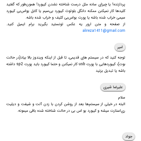
پردازنده! یا چیزای ساده مثل درست شناخته نشدن کیبورد! همون‌طور که گفتید
کلیدها کار نمیکنن ممکنه دانگل بلوتوث کیبورد بی‌سیم یا کابل یو‌اس‌بی کیبورد
سیمی خراب شده باشه یا پورت یو‌اس‌بی کثیف و خراب شده باشه.
از صفحه و متن ارور یه عکس تونستید بگیرید برام ایمیل کنید.
alireza1411@gmail.com
امیر
توجه کنید که در سیستم های قدیمی، تا قبل از اینکه ویندوز بالا بیاد(در حالت
بوت)، کیبوردهایی با پورت usb کار نمیکنن و حتما کیبورد باید پورت sp2 داشته
باشه یا تبدیل بزنید
علیرضا شیری
سلام
البته در خیلی از سیستم‌ها بعد از روشن کردن با زدن آلت و شیفت و دیلیت
ری‌استارت میشه و کیبورد یو اس بی در حالت شناخته شده باقی میمونه.
جواد