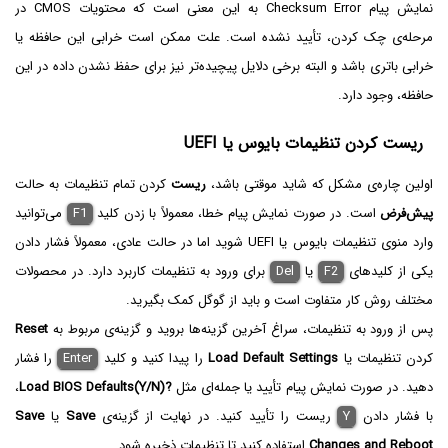
نمایش پیام Checksum Error به این معنی است که محتویات CMOS در
مرحله‌ی چک کردن،‌ تأیید نشده است. علت ممکن است خرابی این حافظه یا
خرابی باتری باشد و البته برخی دلایل پیچیده‌تر نیز برای حفظ نشدن داده در این
حافظه، وجود دارد.
ریست کردن تنظیمات بایوس یا UEFI
اولین چاره‌ی مشکل که شاید موقتی باشد،
ریست
کردن تمام تنظیمات به حالت
پیش‌فرض
است. در صورت نمایش پیام خطا، معمولاً با زدن کلید
F1
می‌توانید
وارد منوی تنظیمات بایوس یا UEFI شوید اما در حالت عادی، معمولاً فشار دادن
یکی از کلیدهای
F2
یا
Del‌
برای ورود به تنظیمات کاربرد دارد. در محصولات
مختلف روش کار متفاوت است و باید از گوگل کمک بگیرید.
پس از ورود به تنظیمات، سراغ آخرین گزینه‌ها بروید و گزینه‌ی مربوط به
Reset
کردن تنظیمات یا
Load Default Settings‌
را پیدا کنید و کلید
Enter
را فشار
دهید. در صورت نمایش پیام تأیید یا جمله‌ای مثل
Load BIOS Defaults(Y/N)?
،
با فشار دادن
Y
ریست را تأیید کنید. در نهایت از گزینه‌ی
Save
یا
Save
Changes and Reboot
استفاده کنید تا تنظیمات ذخیره شود.