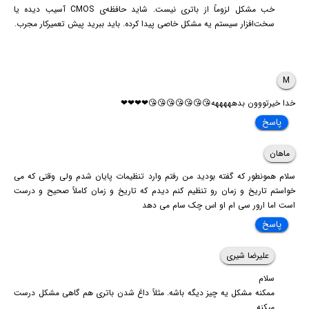
خب مشکل لزوماً از باتری نیست. شاید حافظه‌ی CMOS آسیب دیده یا
سخت‌افزار سیستم یه مشکل خاصی پیدا کرده. باید ببرید پیش تعمیرکار مجرب.
M
خدا خیرتووون بدهههههه😘😘😘😘😘😘😘❤❤❤❤
پاسخ
ماهان
سلام همونطور که گفته بودید من رفتم وارد تنظیمات پایان شدم ولی وقتی که می
خواستم تاریخ و زمان رو تنظیم کنم دیدم که تاریخ و زمان کاملاً صحیح و درست
است اما ارور سی ام او اس چک سام می دهد
پاسخ
علیرضا شیری
سلام
ممکنه مشکل یه چیز دیگه باشه. مثلاً داغ شدن باتری هم گاهی مشکل درست
میکنه.