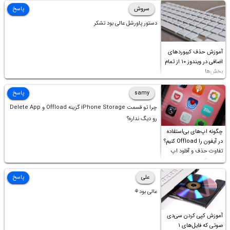
سروش
پاسخ
دستور پاورشل عالی بود تشکر
آموزش حذف کیبوردهای
اضافی در ویندوز ۱۰ از تمام
بخش‌ها
samy
پاسخ
چرا تو قسمت iPhone Storage گزینه Offload و Delete App
رو دیگ نداره؟
چگونه اپ‌های بی‌استفاده
در آیفون را Offload کنیم؟
تفاوت حذف و آفلود اپ
چیست؟
علی
پاسخ
عالی بود⚘
آموزش کپی کردن سی‌دی
صوتی که فایل‌های ۱