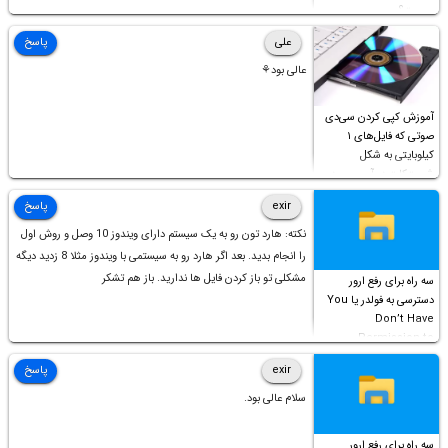
چیست؟
علی
پاسخ
عالی بود⚘
آموزش کپی کردن سی‌دی
صوتی که فایل‌های ۱
کیلوبایتی به شکل
شورت‌کات در آن موجود
است!
exir
پاسخ
نکته: هارد تون رو به یک سیستم دارای ویندوز 10 وصل و روش اول
را انجام بدید. بعد اگر هارد رو به سیستمی با ویندوز مثلا 8 زدید دیگه
مشکلی تو باز کردن فایل ها ندارید. باز هم تشکر
سه راه برای رفع ارور
دسترسی به فولدر یا You
Don’t Have
Permission to
Access this folder
exir
پاسخ
سلام عالی بود.
سه راه برای رفع ارور