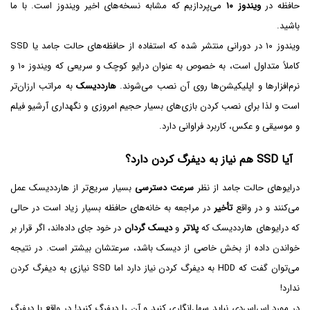
حافظه در
ویندوز ۱۰
می‌پردازیم که مشابه نسخه‌های اخیر ویندوز است. با ما
باشید.
ویندوز ۱۰ در دورانی منتشر شده که استفاده از حافظه‌های حالت جامد یا SSD
کاملاً متداول است، به خصوص به عنوان درایو کوچک و سریعی که ویندوز ۱۰ و
نرم‌افزارها و اپلیکیشن‌ها روی آن نصب می‌شوند.
هارددیسک
به مراتب ارزان‌تر
است و لذا برای نصب کردن بازی‌های بسیار حجیم امروزی و نگهداری آرشیو فیلم
و موسیقی و عکس، کاربرد فراوانی دارد.
آیا SSD هم نیاز به دیفرگ کردن دارد؟
درایوهای حالت جامد از نظر
سرعت دسترسی
بسیار سریع‌تر از هارددیسک عمل
می‌کنند و در واقع
تأخیر
در مراجعه به خانه‌های حافظه بسیار زیاد است در حالی
که درایوهای هارددیسک که
پلاتر
و
دیسک گردان
در خود جای داده‌اند، اگر قرار بر
خواندن داده از بخش خاصی از دیسک باشد، سرعتشان بیشتر است. در نتیجه
می‌توان گفت که HDD به دیفرگ کردن نیاز دارد اما SSD نیازی به دیفرگ کردن
ندارد!
در مورد اس‌اس‌دی نباید سهل‌انگاری کنید و آن را دیفرگ کنید! در واقع با دیفرگ