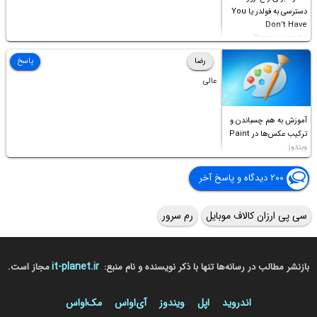
دسترسی به فولدر یا You
Don’t Have
Permission to
Access this folder
رضا
پاسخ
عالی
آموزش به هم چسباندن و
ترکیب عکس‌ها در Paint
ویندوز
۲۰۰ دیدگاه و پاسخ آخر
سی پی ارزان کالاف موبایل
رم سرور
it-planet.ir
بازنشر مطالب در رسانه‌ها تنها با ذکر نویسنده و نام منبع:
مجاز است.
اندروید
اپل
ویندوز
آی‌او‌اس
مک‌او‌اس