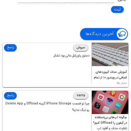
آخرین دیدگاه‌ها
سروش
پاسخ
دستور پاورشل عالی بود تشکر
آموزش حذف کیبوردهای
اضافی در ویندوز ۱۰ از تمام
بخش‌ها
samy
پاسخ
چرا تو قسمت iPhone Storage گزینه Offload و Delete App
رو دیگ نداره؟
چگونه اپ‌های بی‌استفاده
در آیفون را Offload کنیم؟
تفاوت حذف و آفلود اپ