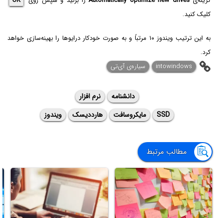
گزینه‌ی
Automatically optimize new drives
را بزنید و سپس روی
OK
کلیک کنید.
به این ترتیب ویندوز ۱۰ مرتباً و به صورت خودکار درایوها را بهینه‌سازی خواهد
کرد.
intowindows
سیاره‌ی ‌آی‌تی
دانشنامه
نرم افزار
SSD
مایکروسافت
هارددیسک
ویندوز
مطالب مرتبط