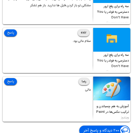
مشکلی تو باز کردن فایل ها ندارید. باز هم تشکر
سه راه برای رفع ارور
دسترسی به فولدر یا You
Don’t Have
Permission to
Access this folder
exir
پاسخ
سلام عالی بود.
سه راه برای رفع ارور
دسترسی به فولدر یا You
Don’t Have
Permission to
Access this folder
رضا
پاسخ
عالی
آموزش به هم چسباندن و
ترکیب عکس‌ها در Paint
ویندوز
۲۰۰ دیدگاه و پاسخ آخر