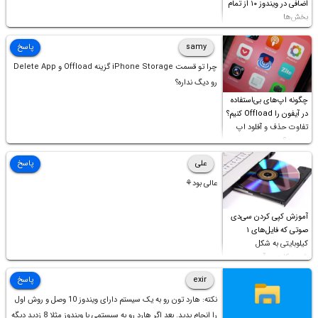
اضافی در ویندوز ۱۰ از تمام
بخش‌ها
samy
پاسخ
چرا تو قسمت iPhone Storage گزینه Offload و Delete App
رو دیگ نداره؟
چگونه اپ‌های بی‌استفاده
در آیفون را Offload کنیم؟
تفاوت حذف و آفلود اپ
چیست؟
علی
پاسخ
عالی بود⚘
آموزش کپی کردن سی‌دی
صوتی که فایل‌های ۱
کیلوبایتی به شکل
شورت‌کات در آن موجود
است!
exir
پاسخ
نکته: هارد تون رو به یک سیستم دارای ویندوز 10 وصل و روش اول
را انجام بدید. بعد اگر هارد رو به سیستمی با ویندوز مثلا 8 زدید دیگه