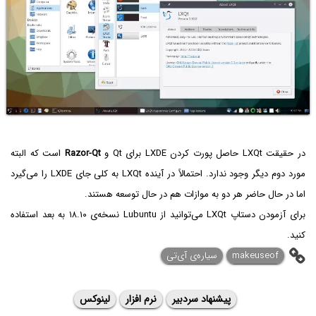
در حقیقت LXQt حاصل پورت کردن LXDE‌ برای Qt و
Razor-Qt
است که البته
مورد دوم دیگر وجود ندارد. احتمالاً در آینده LXQt به کلی جای LXDE را می‌گیرد
اما در حال حاضر هر دو به موازات هم در حال توسعه هستند.
برای آزمودن دستاپ LXQt می‌توانید از Lubuntu نسخه‌ی ۱۸.۱۰ به بعد استفاده
کنید.
makeuseof
سیاره‌ی ‌آی‌تی
پیشنهاد سردبیر
نرم افزار
لینوکس