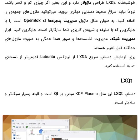
خوشبختانه LXDE طراحی
ماژولار
دارد و این یعنی اگر چیزی کم و کسر باشد،
لزوماً نباید سراغ محیط دستاپی دیگری بروید. می‌توانید ماژول‌های جدیدی را
اضافه کنید. به عنوان مثال ماژول
مدیریت پنجره‌ها
که
OpenBox
است را با
جایگزینی که با سلیقه و شیوه‌ی کاربری شما سازگارتر است، جایگزین کنید. ابزار
مدیریت شبکه
، مدیریت نشست‌ها و
سرور صدا
همگی به صورت ماژول‌های
جداگانه قابل تغییر هستند.
برای آزمایش دستاپ سریع LXDA از لینوکس
Lubuntu
قدیمی‌تر از نسخه‌ی
۱۸.۰۴ استفاده کنید.
LXQt
دستاپ
LXQt
نیز مثل KDE Plasma مبتنی بر
Qt
است و البته بسیار سبک‌تر و
ساده‌تر است.