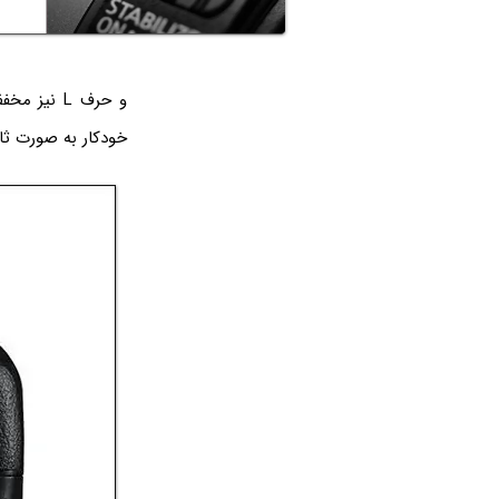
و حرف L نیز مخفف Lock و به معنی ثابت و قفل است. بنابراین دکمه‌ی
خودکار به صورت ثاب