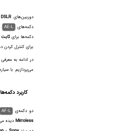
دوربین‌های
DSLR
د
دکمه‌های
AE-L
و
دکمه‌ها برای
ثابت
ن
برای کنترل کردن د
در ادامه به معرفی 
می‌پردازیم. با سیار
کاربرد دکمه‌های AF-L یا * روی دوربین‌ه
دو دکمه‌ی
AF-L
Mirroless
دیده می‌
دو برند
Sony
و
on