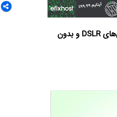
کاربرد دکمه‌ی AF-L و AE-L و AF-ON در عکاسی با دوربین‌های DSLR و بدون