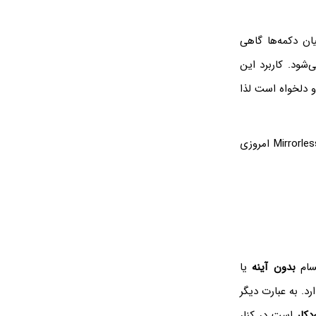
ان دکمه‌ها گاهی
شود. کاربرد این
و دلخواه است لذا
در دوربین‌های DSLR و Mirrorless امروزی
بدون آینه
یا
رد. به عبارت دیگر
دکار
است در کنار