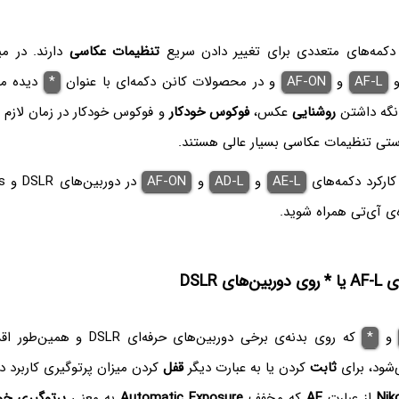
کمه‌های متعددی برای تغییر دادن سریع
تنظیمات عکاسی
دارند. در می
AF-L
و
AF-ON
و در محصولات کانن دکمه‌ای با عنوان
*
دیده می‌
گه داشتن
روشنایی
عکس،
فوکوس خودکار
و فوکوس خودکار در زمان لازم 
ستی تنظیمات عکاسی بسیار عالی هستند.
کارکرد دکمه‌های
AE-L
و
AD-L
و
AF-ON
ه‌ی آی‌تی همراه شوید.
ای DSLR
و
*
که روی بدنه‌ی برخی دوربین‌های حرفه‌ای DSLR و همین‌طور اقسام
شود، برای
ثابت
کردن یا به عبارت دیگر
قفل
کردن میزان پرتوگیری کاربرد دا
Nik
از عبارت
AE
که مخفف
Automatic Exposure
به معنی
پرتوگیری خو