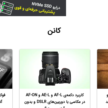
کانن
 با AirPrint و
کاربرد دکمه‌ی AF-L و AE-L و AF-ON
فوک
د
در عکاسی با دوربین‌های DSLR و بدون
آش