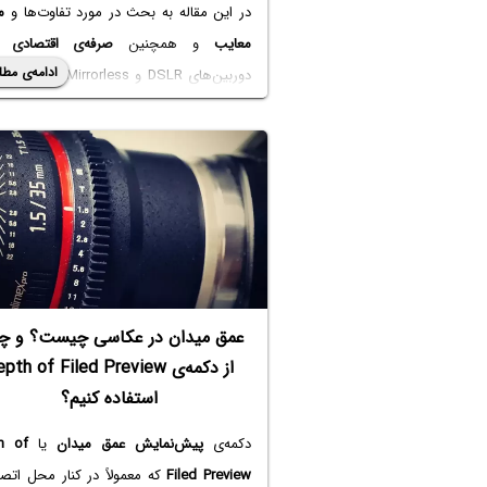
در این مقاله به بحث در مورد تفاوت‌ها و
م
معایب
و همچنین
صرفه‌ی اقتصادی
خر
ادامه‌ی مطل
دوربین‌های DSLR و Mirrorless می
باشید.
عمق میدان در عکاسی چیست؟ و چ
از دکمه‌ی pth of Filed Preview
استفاده کنیم؟
دکمه‌ی
پیش‌نمایش عمق میدان
یا
h of
Filed Preview
که معمولاً در کنار محل اتص