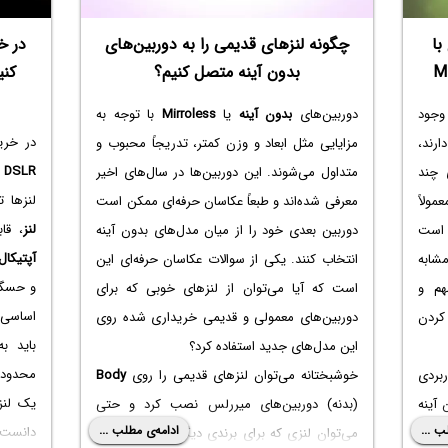
ز
ه
با
چگونه لنزهای قدیمی را به دوربین‌های
در خ
ا
بدون آینه متصل کنیم؟
کنی
ی
جود
دوربین‌های
بدون آینه
یا
Mirroless
با توجه به
س
در خر
رند،
مزایایی مثل ابعاد و وزن کمتر، تدریجاً محبوب و
ی
DSLR
ب
 چند
متداول می‌شوند. این دوربین‌ها در سال‌های اخیر
ن
لنزها 
مولاً
معرفی شده‌اند و طبعاً عکاسان حرفه‌ای ممکن است
م
لنز
، قا
 است
دوربین بعدی خود را از میان مدل‌های بدون آینه
ا
آپتیکال
شابه
انتخاب کنند. یکی از سوالات عکاسان حرفه‌ای این
ی
و حسگر
 مهم و
است که آیا می‌توان از لنز‌های خوبی که برای
ی
اساسی 
کردن
دوربین‌های معمولی و قدیمی خریداری شده روی
ی
باید ب
این مدل‌های جدید استفاده کرد؟
ا
محدودی
هم و کاربردی
خوشبختانه می‌توان لنزهای قدیمی را روی
Body
C
یک لنز 
 آینه
(بدنه) دوربین‌های میررلس نصب کرد و حتی
i
ب ...
ادامه‌ی مطلب ...
دانست و
می‌توان لنزی که برای برندی دیگر طراحی شده را
n