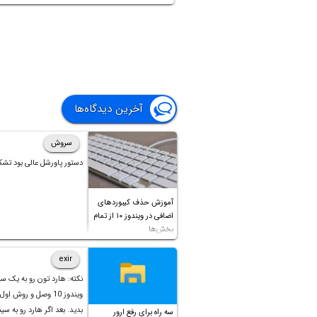
آخرین دیدگاه‌ها
سروش
دستور پاورشل عالی بود تشک
آموزش حذف کیبوردهای
اضافی در ویندوز ۱۰ از تمام
بخش‌ها
exir
نکته: هارد تون رو به یک س
ویندوز 10 وصل و روش او
بدید. بعد اگر هارد رو به سی
سه راه برای رفع ارور