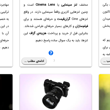
 یکی
مخفف
لنز سینمایی
یا
Cinema Lens
است و
مهاجرت
اکنون
چنین لنزهایی کاربری واقعاً سینمایی دارند. در واقع
ترکیبی 
میدان
لنزهای Cine
گران‌قیمت
و حرفه‌ای هستند و برای
به خصوص
بخش
فیلم‌سازان
و کارهای بسیار حرفه‌ای طراحی شده‌اند.
بنابراین قبل از خرید و پرداخت
هزینه‌ی گزاف
این
آن با F-Stop
یم که
لنزها، باید به یک سوال ساده پاسخ دهیم:
حرفه‌ا
 برای
دهیم. ب
مه به
ت
ب ...
ادامه‌ی مطلب ...
مقوله‌ی فوکوس
ف
توضیح
ا
و
ت
ل
ن