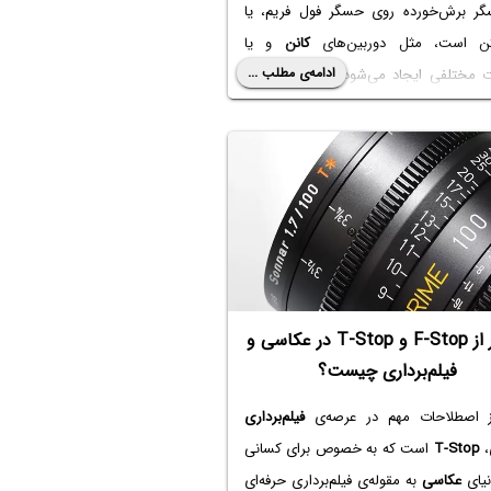
گر برش‌خورده روی حسگر فول فریم، یا
کن است، مثل دوربین‌های
کانن
و یا
ادامه‌ی مطلب ...
 مختلفی ایجاد می‌شود، مثل محصولات
نیکون
.
مقاله می‌خواهیم به این سوال بپردازیم که
ین فول فریم
نباشد، آیا خرید لنز مخصوص
ول فریم
، هزینه‌ی اضافی و غیرمنطقی
بهتر است این کار انجام شود؟
منظور از F-Stop و T-Stop در عکاسی و
فیلم‌برداری چیست؟
 اصطلاحات مهم در عرصه‌ی
فیلم‌برداری
،
T-Stop
است که به خصوص برای کسانی
نیای
عکاسی
به مقوله‌ی فیلم‌برداری حرفه‌ای