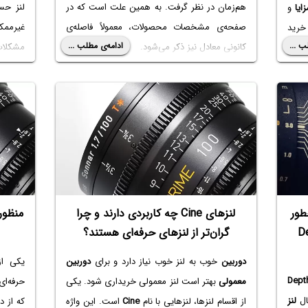
هم‌زمان در نظر گرفت. به همین علت است که در
لنز حس
زایا
و
صفحه‌ی مشخصات محصولات، معمولاً‌ فاصله‌ی
غیرمم
ید
ب ...
ادامه‌ی مطلب ...
کانونی معادل نیز ذکر می‌شود.
مشکلات
‌پردازیم. با ما
در ادامه به مفهوم
Crop Factor
یا
ضریب برش
و
سونی
و
ارتباط آن با
ابعاد حسگر
می‌پردازیم. با ما باشید تا
در این 
حرفه‌ای‌تر و علمی‌تر از دوربین‌های حرفه‌ای استفاده
اگر
دورب
کنیم.
حسگر ف
است یا 
طور
لنزهای Cine چه کاربردی دارند و چرا
De
گران‌تر از لنزهای حرفه‌ای هستند؟
دوربین
خوب به لنز خوب نیاز دارد و برای
دوربین
یکی از
Dept
معمولی
بهتر است لنز معمولی خریداری شود. یکی
حرفه‌ای
ال
لنز
از اقسام لنزها، لنزهایی با نام
Cine
است. این واژه
که از د