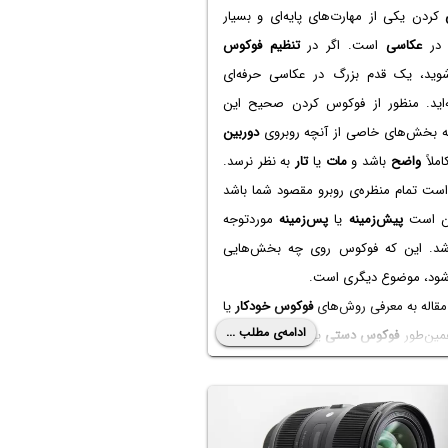
کردن یکی از مهارت‌های پایه‌ای و بسیار
 در
عکاسی
است. اگر در
تنظیم فوکوس
وید، یک قدم بزرگ در عکاسی حرفه‌ای
ه‌اید. منظور از فوکوس کردن صحیح این
 بخش‌های خاصی از آنچه روبروی
دوربین
ملاً
واضح
باشد و
مات
یا
تار
به نظر نرسد.
ست تمام منظره‌ی روبرو مقصود شما باشد
ن است
پیش‌زمینه
یا
پس‌زمینه
موردتوجه
شد. این که فوکوس روی چه بخش‌هایی
شود، موضوع دیگری است.
مقاله به معرفی روش‌های
فوکوس خودکار
یا
ادامه‌ی مطلب ...
ین‌طور
فوکوس دستی
یا
MF
در دوربین‌ها
زیم که برای هر عکاسی ضروری است. با ما