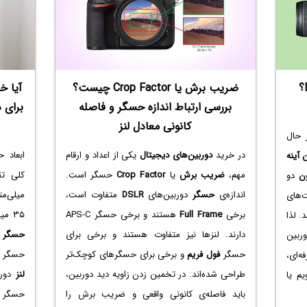
دوربین بدون آینه بخریم یا DSLR؟
ضریب برش یا Crop Factor چیست؟
آیا خ
بررسی ارتباط اندازه حسگر و فاصله‌
کانونی معادل لنز
 حال
در خرید
دوربین‌های دیجیتال
یکی از اعداد و ارقام
ابعاد 
 آینه
مهم،
ضریب برش
یا
Crop Factor
حسگر است.
کلی ت
ن
دو
اندازه‌ی
حسگر
دوربین‌های
DSLR
متفاوت است،
میلی‌مت
ت‌های
برخی
Full Frame
هستند و برخی حسگر APS-C
۳۵ میلی‌متر است و نوع دیگر
. لذا
دارند. لنزها نیز متفاوت هستند و برخی برای
حسگر ب
ربین
حسگر
فول فریم
و برخی برای حسگرهای کوچک‌تر
حسگر ابعادی ک
ه‌ای،
طراحی شده‌اند. در تخمین زدن زاویه دید دوربین،
لنز
دورب
م یا
باید فاصله‌ی کانونی واقعی و ضریب برش را
حسگر کو