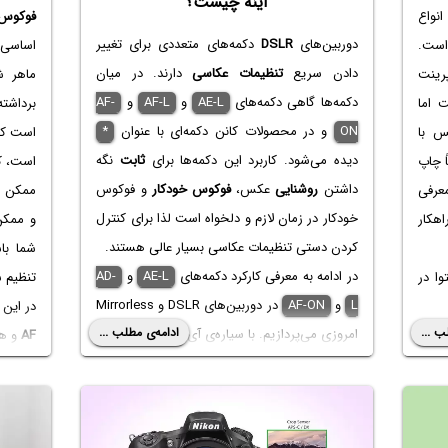
آینه چیست؟
نواع
فوکوس
دوربین‌های
DSLR
دکمه‌های متعددی برای تغییر
ست.
اساسی
دادن سریع
تنظیمات عکاسی
دارند. در میان
پرینت
ماهر ش
دکمه‌ها گاهی دکمه‌های
AE-L
و
AF-L
و
AF-
 اما
برداشت
ON
و در محصولات کانن دکمه‌ای با عنوان
*
س با
است که
دیده می‌شود. کاربرد این دکمه‌ها برای
ثابت
نگه
ً چاپ
است، کا
داشتن
روشنایی
عکس،
فوکوس خودکار
و فوکوس
ل ۲۰۱۰ معرفی
ممکن ا
خودکار در زمان لازم و دلخواه است لذا برای کنترل
هکار
و ممک
کردن دستی تنظیمات عکاسی بسیار عالی هستند.
شما با
در ادامه به معرفی کارکرد دکمه‌های
AE-L
و
AD-
ا در
تنظیم 
L
و
AF-ON
در دوربین‌های DSLR و Mirrorless
در این 
ب ...
ادامه‌ی مطلب ...
امروزی می‌پردازیم. با سیاره‌ی آی‌تی همراه شوید.
AF
و هم
می‌پردا
باشید.