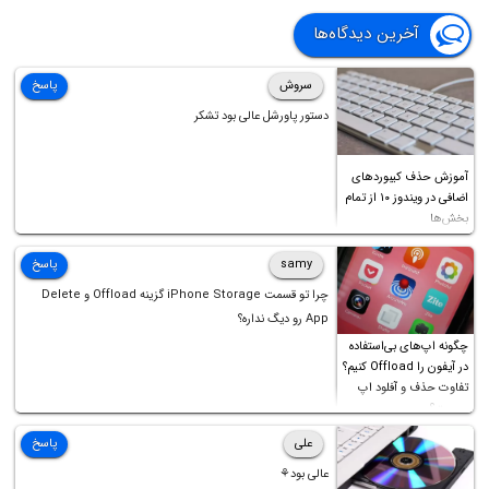
آخرین دیدگاه‌ها
سروش
پاسخ
دستور پاورشل عالی بود تشکر
آموزش حذف کیبوردهای
اضافی در ویندوز ۱۰ از تمام
بخش‌ها
samy
پاسخ
چرا تو قسمت iPhone Storage گزینه Offload و Delete
App رو دیگ نداره؟
چگونه اپ‌های بی‌استفاده
در آیفون را Offload کنیم؟
تفاوت حذف و آفلود اپ
چیست؟
علی
پاسخ
عالی بود⚘