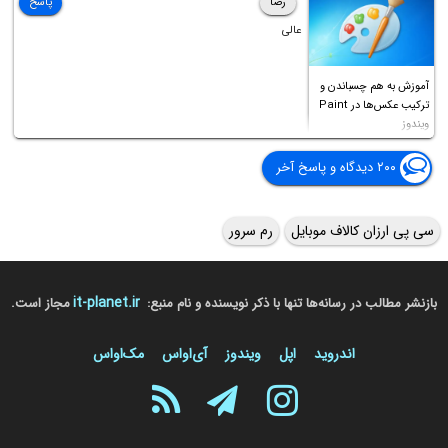
رضا
پاسخ
عالی
آموزش به هم چسباندن و
ترکیب عکس‌ها در Paint
ویندوز
۲۰۰ دیدگاه و پاسخ آخر
سی پی ارزان کالاف موبایل
رم سرور
it-planet.ir
بازنشر مطالب در رسانه‌ها تنها با ذکر نویسنده و نام منبع:
مجاز است.
اندروید
اپل
ویندوز
آی‌او‌اس
مک‌او‌اس