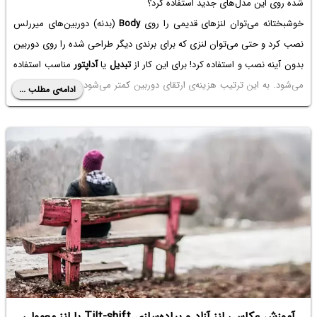
شده روی این مدل‌های جدید استفاده کرد؟
خوشبختانه می‌توان لنزهای قدیمی را روی
Body
(بدنه) دوربین‌های میررلس
نصب کرد و حتی می‌توان لنزی که برای برندی دیگر طراحی شده را روی دوربین
بدون آینه نصب و استفاده کرد! برای این کار از
تبدیل
یا
آداپتور
مناسب استفاده
می‌شود. به این ترتیب هزینه‌ی ارتقای دوربین کمتر می‌شود و لازم نیست برای
ادامه‌ی مطلب ...
خرید لنز مرغوب و جدید، هزینه‌ی اضافی انجام شود.
در ادامه به روش‌های استفاده از لنز‌های قدیمی با برند متفاوت روی
دوربین‌های
Mirrorless
جدید می‌پردازیم. با سیاره‌ی آی‌تی همراه شوید.
آموزش عکاسی لنز آزاد و پیاده‌سازی Tilt-shift با لنز معمولی