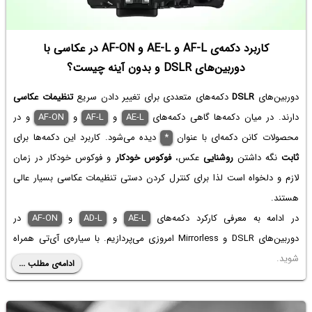
کاربرد دکمه‌ی AF-L و AE-L و AF-ON در عکاسی با
دوربین‌های DSLR و بدون آینه چیست؟
دوربین‌های
DSLR
دکمه‌های متعددی برای تغییر دادن سریع
تنظیمات عکاسی
دارند. در میان دکمه‌ها گاهی دکمه‌های
AE-L
و
AF-L
و
AF-ON
و در
محصولات کانن دکمه‌ای با عنوان
*
دیده می‌شود. کاربرد این دکمه‌ها برای
ثابت
نگه داشتن
روشنایی
عکس،
فوکوس خودکار
و فوکوس خودکار در زمان
لازم و دلخواه است لذا برای کنترل کردن دستی تنظیمات عکاسی بسیار عالی
هستند.
در ادامه به معرفی کارکرد دکمه‌های
AE-L
و
AD-L
و
AF-ON
در
دوربین‌های DSLR و Mirrorless امروزی می‌پردازیم. با سیاره‌ی آی‌تی همراه
شوید.
ادامه‌ی مطلب ...