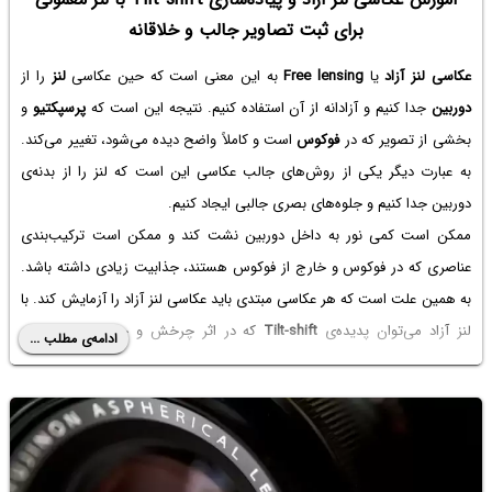
برای ثبت تصاویر جالب و خلاقانه
عکاسی لنز آزاد
یا
Free lensing
به این معنی است که حین عکاسی
لنز
را از
دوربین
جدا کنیم و آزادانه از آن استفاده کنیم. نتیجه این است که
پرسپکتیو
و
بخشی از تصویر که در
فوکوس
است و کاملاً واضح دیده می‌شود، تغییر می‌کند.
به عبارت دیگر یکی از روش‌های جالب عکاسی این است که لنز را از بدنه‌ی
دوربین جدا کنیم و جلوه‌های بصری جالبی ایجاد کنیم.
ممکن است کمی نور به داخل دوربین نشت کند و ممکن است ترکیب‌بندی
عناصری که در فوکوس و خارج از فوکوس هستند، جذابیت زیادی داشته باشد.
به همین علت است که هر عکاسی مبتدی باید عکاسی لنز آزاد را آزمایش کند. با
لنز آزاد می‌توان پدیده‌ی
Tilt-shift
که در اثر چرخش و جابجایی لنز ایجاد
ادامه‌ی مطلب ...
می‌شود و پرسپکتیو اجسام طولانی مثل ساختمان‌های بلند را خنثی و در عین
حال بخش‌هایی از عکس را
Blur
یا
تار
می‌کند، تجربه کرد.
در ادامه به اصول عکاسی لنز آزاد می‌پردازیم و چند نمونه تصویر جالب را بررسی
می‌کنیم. با ما باشید.