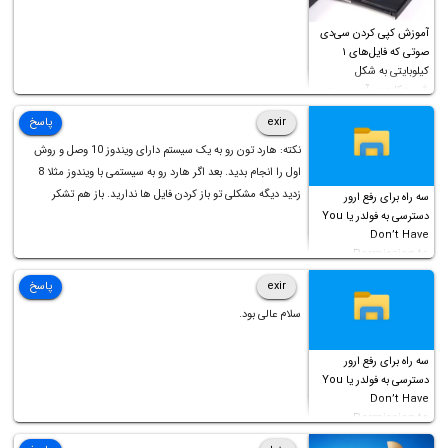
آموزش کپی کردن سی‌دی
صوتی که فایل‌های ۱
کیلوبایتی به شکل
شورت‌کات در آن موجود
است!
exir
پاسخ
نکته: هارد تون رو به یک سیستم دارای ویندوز 10 وصل و روش
اول را انجام بدید. بعد اگر هارد رو به سیستمی با ویندوز مثلا 8
زدید دیگه مشکلی تو باز کردن فایل ها ندارید. باز هم تشکر
سه راه برای رفع ارور
دسترسی به فولدر یا You
Don’t Have
Permission to
Access this folder
exir
پاسخ
سلام عالی بود.
سه راه برای رفع ارور
دسترسی به فولدر یا You
Don’t Have
Permission to
Access this folder