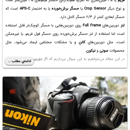
فریم
یا ۳۵ میلی‌متری که تقریباً هم‌اندازه‌ی حسگر فیلم‌های ۳۵ میلی‌متر است
و نوع دیگر
Crop Sensor
یا
حسگر برش‌خورده
یا به اختصار
APS-C
است که
حسگر ابعادی کمتر از ۲/۳ حسگر کامل دارد.
لنز
دوربین‌های
Full Frame
روی دوربین‌هایی با حسگر کوچک‌تر قابل استفاده
است اما استفاده از لنز حسگر برش‌خورده روی حسگر فول فریم، یا غیرممکن
است، مثل دوربین‌های
کانن
و یا مشکلات مختلفی ایجاد می‌شود، مثل
محصولات
سونی
و
نیکون
.
در این مقاله می‌خواهیم به این سوال بپردازیم که اگر
دوربین فول فریم
نباشد،
ادامه‌ی مطلب ...
آیا خرید لنز مخصوص
حسگر فول فریم
، هزینه‌ی اضافی و غیرمنطقی است یا
بهتر است این کار انجام شود؟