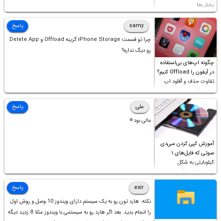
بخش‌ها
samy
پاسخ
چرا تو قسمت iPhone Storage گزینه Offload و Delete App
رو دیگ نداره؟
چگونه اپ‌های بی‌استفاده
در آیفون را Offload کنیم؟
تفاوت حذف و آفلود اپ
چیست؟
علی
پاسخ
عالی بود⚘
آموزش کپی کردن سی‌دی
صوتی که فایل‌های ۱
کیلوبایتی به شکل
شورت‌کات در آن موجود
است!
exir
پاسخ
نکته: هارد تون رو به یک سیستم دارای ویندوز 10 وصل و روش اول
را انجام بدید. بعد اگر هارد رو به سیستمی با ویندوز مثلا 8 زدید دیگه