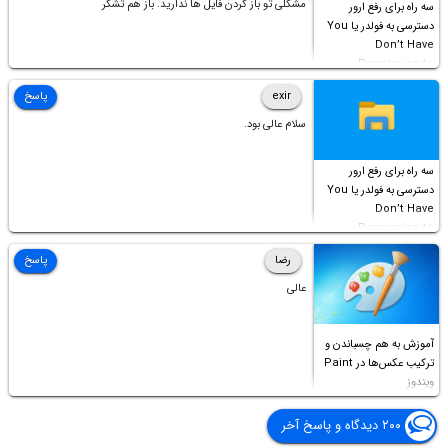
مشکلی تو باز کردن فایل ها ندارید. باز هم تشکر
سه راه برای رفع ارور
دسترسی به فولدر یا You
Don’t Have
Permission to
Access this folder
exir
پاسخ
سلام عالی بود.
سه راه برای رفع ارور
دسترسی به فولدر یا You
Don’t Have
Permission to
Access this folder
رضا
پاسخ
عالی
آموزش به هم چسباندن و
ترکیب عکس‌ها در Paint
ویندوز
۲۰۰ دیدگاه و پاسخ آخر