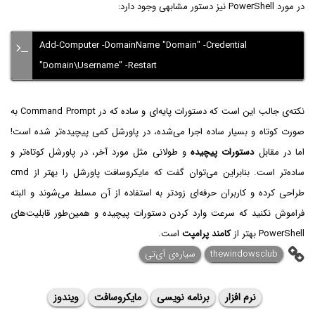
در مورد PowerShell نیز دستور مشابهی وجود دارد:
Add-Computer -DomainName "Domain" -Credential
"Domain\Username" -Restart
نکته‌ی جالب این است که دستورات پایه‌ای و ساده که در Command Prompt به
صورت کوتاه و بسیار ساده اجرا می‌شده، در پاورشل کمی پیچیده‌تر شده است!
اما در مقابل
دستورات پیچیده
و طولانی مثل مورد آخر، در پاورشل کوتاه‌تر و
ساده‌تر است. بنابراین می‌توان گفت که مایکروسافت پاورشل را بهتر از cmd
طراحی کرده و کاربران حرفه‌ای زودتر به استفاده از آن مسلط می‌شوند و البته
فراموش نکنید که سرعت وارد کردن دستورات پیچیده و همین‌طور قابلیت‌های
PowerShell بهتر از
کامند پرامپت
است.
thewindowsclub
سیاره‌ی ‌آی‌تی
نرم افزار
برنامه نویسی
مایکروسافت
ویندوز