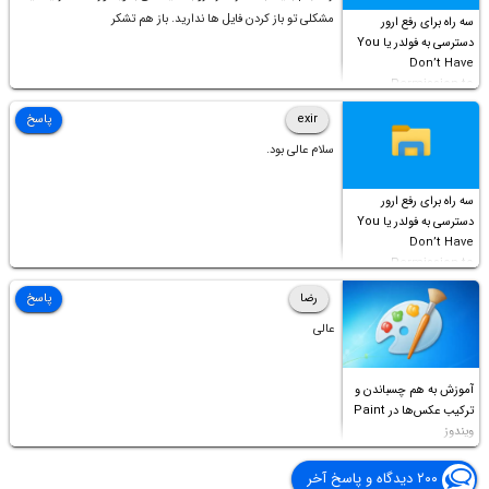
مشکلی تو باز کردن فایل ها ندارید. باز هم تشکر
سه راه برای رفع ارور
دسترسی به فولدر یا You
Don’t Have
Permission to
Access this folder
exir
پاسخ
سلام عالی بود.
سه راه برای رفع ارور
دسترسی به فولدر یا You
Don’t Have
Permission to
Access this folder
رضا
پاسخ
عالی
آموزش به هم چسباندن و
ترکیب عکس‌ها در Paint
ویندوز
۲۰۰ دیدگاه و پاسخ آخر