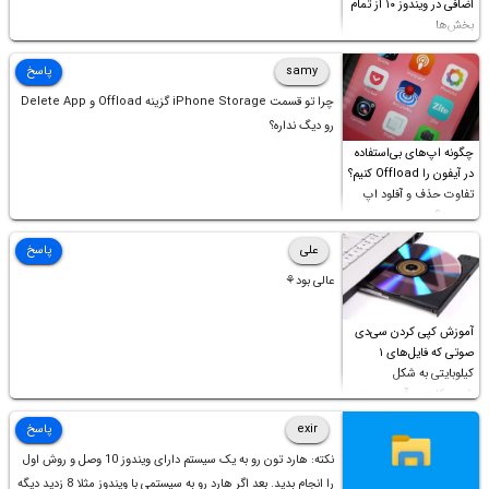
اضافی در ویندوز ۱۰ از تمام
بخش‌ها
samy
پاسخ
چرا تو قسمت iPhone Storage گزینه Offload و Delete App
رو دیگ نداره؟
چگونه اپ‌های بی‌استفاده
در آیفون را Offload کنیم؟
تفاوت حذف و آفلود اپ
چیست؟
علی
پاسخ
عالی بود⚘
آموزش کپی کردن سی‌دی
صوتی که فایل‌های ۱
کیلوبایتی به شکل
شورت‌کات در آن موجود
است!
exir
پاسخ
نکته: هارد تون رو به یک سیستم دارای ویندوز 10 وصل و روش اول
را انجام بدید. بعد اگر هارد رو به سیستمی با ویندوز مثلا 8 زدید دیگه