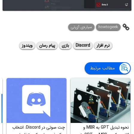
howtogeek
سیاره‌ی آی‌تی
نرم افزار
Discord
بازی
پیام رسان
ویندوز
مطالب مرتبط
نحوه تبدیل GPT‌ به MBR و
چت صوتی در Discord: انتخاب
چ