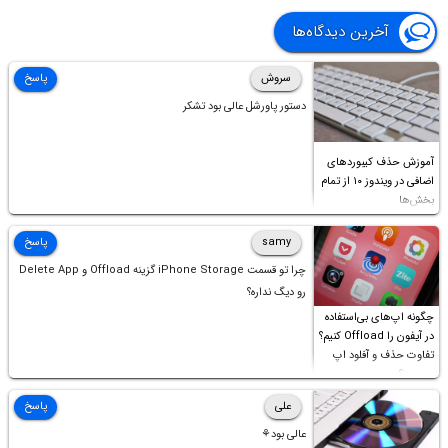
آخرین دیدگاه‌ها
سروش
پاسخ
دستور پاورشل عالی بود تشکر
آموزش حذف کیبوردهای
اضافی در ویندوز ۱۰ از تمام
بخش‌ها
samy
پاسخ
چرا تو قسمت iPhone Storage گزینه Offload و Delete App
رو دیگ نداره؟
چگونه اپ‌های بی‌استفاده
در آیفون را Offload کنیم؟
تفاوت حذف و آفلود اپ
چیست؟
علی
پاسخ
عالی بود⚘