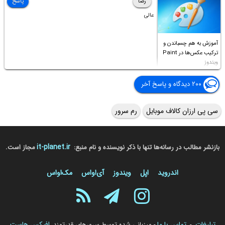
رضا
پاسخ
عالی
آموزش به هم چسباندن و
ترکیب عکس‌ها در Paint
ویندوز
۲۰۰ دیدگاه و پاسخ آخر
سی پی ارزان کالاف موبایل
رم سرور
it-planet.ir
بازنشر مطالب در رسانه‌ها تنها با ذکر نویسنده و نام منبع:
مجاز است.
اندروید
اپل
ویندوز
آی‌او‌اس
مک‌او‌اس
تبلیغات
تماس با ما
افیکس هاست
-
- میزبانی شده توسط سرورهای قدرتمند