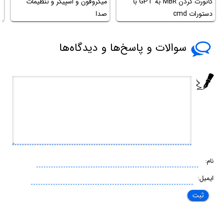
کانورت کردن MBR به GPT با
میکروفون و اسپیکر و تنظیمات
دستورات cmd
صدا
ذ
سوالات و پاسخ‌ها و دیدگاه‌ها
نام:
ایمیل: