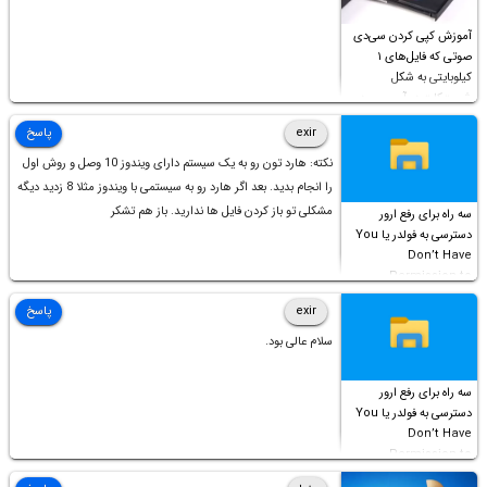
آموزش کپی کردن سی‌دی
صوتی که فایل‌های ۱
کیلوبایتی به شکل
شورت‌کات در آن موجود
است!
exir
پاسخ
نکته: هارد تون رو به یک سیستم دارای ویندوز 10 وصل و روش اول
را انجام بدید. بعد اگر هارد رو به سیستمی با ویندوز مثلا 8 زدید دیگه
مشکلی تو باز کردن فایل ها ندارید. باز هم تشکر
سه راه برای رفع ارور
دسترسی به فولدر یا You
Don’t Have
Permission to
Access this folder
exir
پاسخ
سلام عالی بود.
سه راه برای رفع ارور
دسترسی به فولدر یا You
Don’t Have
Permission to
Access this folder