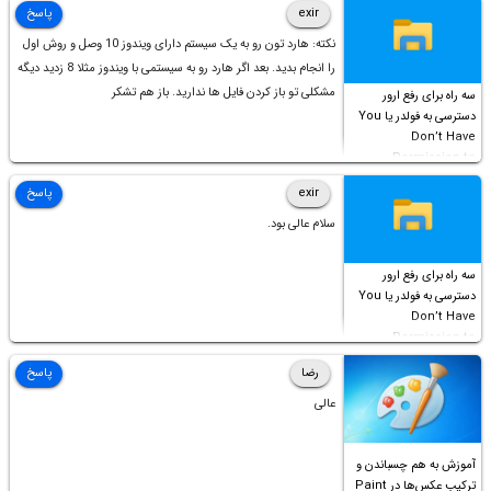
exir
پاسخ
نکته: هارد تون رو به یک سیستم دارای ویندوز 10 وصل و روش اول
را انجام بدید. بعد اگر هارد رو به سیستمی با ویندوز مثلا 8 زدید دیگه
مشکلی تو باز کردن فایل ها ندارید. باز هم تشکر
سه راه برای رفع ارور
دسترسی به فولدر یا You
Don’t Have
Permission to
Access this folder
exir
پاسخ
سلام عالی بود.
سه راه برای رفع ارور
دسترسی به فولدر یا You
Don’t Have
Permission to
Access this folder
رضا
پاسخ
عالی
آموزش به هم چسباندن و
ترکیب عکس‌ها در Paint