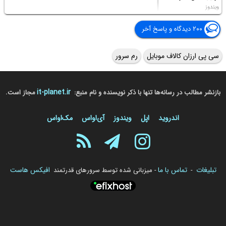
ویندوز
۲۰۰ دیدگاه و پاسخ آخر
سی پی ارزان کالاف موبایل
رم سرور
it-planet.ir
بازنشر مطالب در رسانه‌ها تنها با ذکر نویسنده و نام منبع:
مجاز است.
اندروید
اپل
ویندوز
آی‌او‌اس
مک‌او‌اس
تبلیغات
تماس با ما
افیکس هاست
-
- میزبانی شده توسط سرورهای قدرتمند