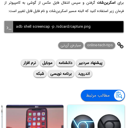
برای
اسکرین‌شات
گرفتن و سپس انتقال فایل عکس از گوشی به کامپیوتر از
فرمان زیر استفاده کنید که البته مسیر اسکرین‌شات و نام فایل قابل تغییر است:
adb shell screencap -p /sdcard/capture.png
online-tech-tips
سیاره‌ی ‌آی‌تی
پیشنهاد سردبیر
دانشنامه
موبایل
نرم افزار
اندروید
برنامه نویسی
شبکه
مطالب مرتبط