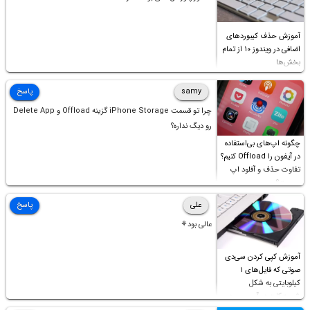
آموزش حذف کیبوردهای
اضافی در ویندوز ۱۰ از تمام
بخش‌ها
samy
پاسخ
چرا تو قسمت iPhone Storage گزینه Offload و Delete App
رو دیگ نداره؟
چگونه اپ‌های بی‌استفاده
در آیفون را Offload کنیم؟
تفاوت حذف و آفلود اپ
چیست؟
علی
پاسخ
عالی بود⚘
آموزش کپی کردن سی‌دی
صوتی که فایل‌های ۱
کیلوبایتی به شکل
شورت‌کات در آن موجود
است!