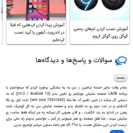
آموزش پیدا کردن اپ‌هایی که قبلاً
آموزش نصب کردن تم‌های رسمی
آ
در اندروید، آیفون یا آیپد نصب
گوگل روی گوگل کروم
سا
کرده‌ایم
سوالات و پاسخ‌ها و دیدگاه‌ها
محمد
سلام وقت بخیر خسته نباشین ،، من به یه مشکلی برخورد کردم که میخواستم با
برنامه LADB صفحه نمایش موبایلم رو تغییر بدم (m12 / Android 13) که به
درستی کار میکرد در حین تغییر کد ها مثلا (wm size 720×1600) اعدد اول رو بالا
گذاشتم و در عدد دوم رو به اشتباه زدم و صفحه نمایش من به کل کوچیک شده
یعنی در اندازه یه بند انگشت ، و الان هیچی کار نمیکنه به جز اینکه فقط ساعت رو
نمایش میده ، حتا قفل صفحه رو هم نمیتونم باز کنم ،، خواستم بدونم راه حلی برای
درست کردن این مشکل هست یا نه؟؟ اگه هم باشه ممنون میشم توضیح بدین